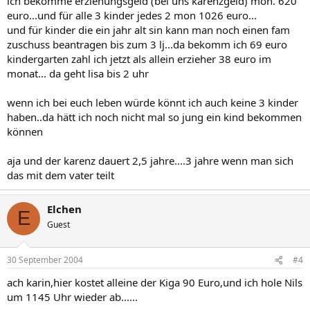
ich bekomme erziehungsgeld (bei uns karenzgeld) mon. 620
30 Wochenstunden arbeiten, erhalten Erziehungsgeld.
euro...und für alle 3 kinder jedes 2 mon 1026 euro...
und für kinder die ein jahr alt sin kann man noch einen fam
Eltern können dabei wählen zwischen dem Regelsatz von 300 Euro
zuschuss beantragen bis zum 3 lj...da bekomm ich 69 euro
monatlich bis zu Ende des zweiten Lebensjahres und dem „Budget-
kindergarten zahl ich jetzt als allein erzieher 38 euro im
Angebot“ von 450 Euro monatlich bis zum Ende des 1. Lebensjahres
monat... da geht lisa bis 2 uhr
des Kindes. Das Erziehungsgeld wird einkommensabhängig
gemindert.
wenn ich bei euch leben würde könnt ich auch keine 3 kinder
haben..da hätt ich noch nicht mal so jung ein kind bekommen
können
aja und der karenz dauert 2,5 jahre....3 jahre wenn man sich
das mit dem vater teilt
Elchen
E
Guest
30 September 2004
#4
ach karin,hier kostet alleine der Kiga 90 Euro,und ich hole Nils
um 1145 Uhr wieder ab......