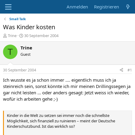
Anmelden
Registrieren
Small Talk
Was Kinder kosten
E
E
Trine
30 September 2004
r
r
s
s
Trine
T
t
t
Guest
e
e
l
l
l
l
30 September 2004
#1
e
t
r
a
Ich wusste es ja schon immer .... eigentlich muss ich ja
m
steinreich sein, sonst könnte ich mir meinen Drillingssegen ja
gar nicht leisten ... oder anders gesagt: Jetzt weiss ich wieder,
wofür ich arbeiten gehe ;-)
Kinder in die Welt zu setzen sei immer noch die schnellste
Möglichkeit, sich finanziell zu ruinieren – meint der Deutsche
Kinderschutzbund. Ist das wirklich so?