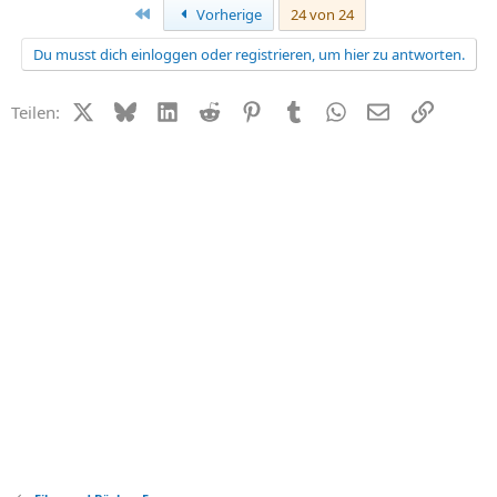
Erste
Vorherige
24 von 24
Du musst dich einloggen oder registrieren, um hier zu antworten.
X (Twitter)
Bluesky
LinkedIn
Reddit
Pinterest
Tumblr
WhatsApp
E-Mail
Link
Teilen: