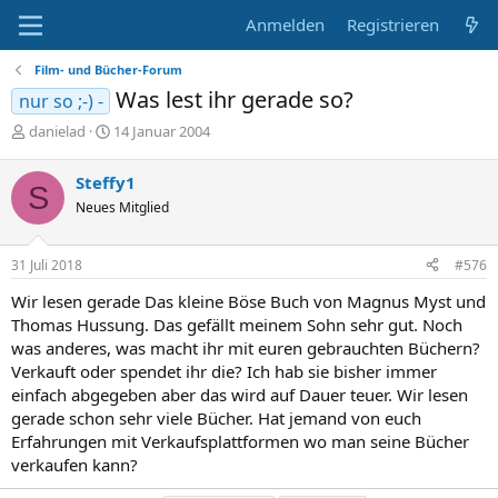
Anmelden
Registrieren
Film- und Bücher-Forum
Was lest ihr gerade so?
nur so ;-) -
E
E
danielad
14 Januar 2004
r
r
s
s
Steffy1
S
t
t
Neues Mitglied
e
e
l
l
l
l
31 Juli 2018
#576
e
t
r
a
Wir lesen gerade Das kleine Böse Buch von Magnus Myst und
m
Thomas Hussung. Das gefällt meinem Sohn sehr gut. Noch
was anderes, was macht ihr mit euren gebrauchten Büchern?
Verkauft oder spendet ihr die? Ich hab sie bisher immer
einfach abgegeben aber das wird auf Dauer teuer. Wir lesen
gerade schon sehr viele Bücher. Hat jemand von euch
Erfahrungen mit Verkaufsplattformen wo man seine Bücher
verkaufen kann?