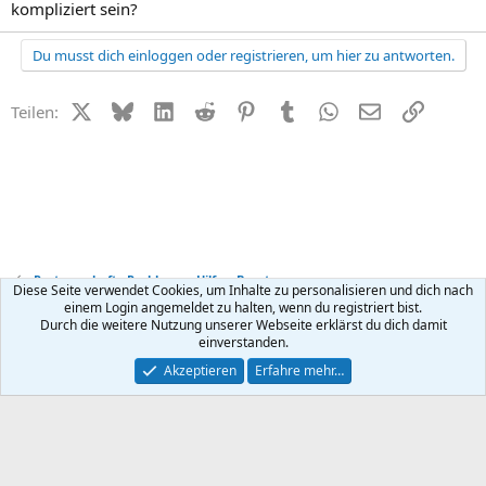
kompliziert sein?
Du musst dich einloggen oder registrieren, um hier zu antworten.
X (Twitter)
Bluesky
LinkedIn
Reddit
Pinterest
Tumblr
WhatsApp
E-Mail
Link
Teilen:
Partnerschafts-Probleme - Hilfe + Beratung
Diese Seite verwendet Cookies, um Inhalte zu personalisieren und dich nach
einem Login angemeldet zu halten, wenn du registriert bist.
Durch die weitere Nutzung unserer Webseite erklärst du dich damit
Kontakt
Nutzungsbedingungen
Datenschutz
Hilfe
R
einverstanden.
S
S
®
Community platform by XenForo
© 2010-2026 XenForo Ltd.
Akzeptieren
Erfahre mehr…