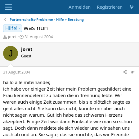
Anmelden
Registrieren
Partnerschafts-Probleme - Hilfe + Beratung
was nun
Hilfe! -
E
E
joret
31 August 2004
r
r
s
s
joret
J
t
t
Guest
e
e
l
l
l
l
31 August 2004
#1
e
t
r
a
hallo alle miteinander,
m
ich habe vor einiger Zeit hier mein Problem geschildert eine
Frau kennengelernt zu haben die in Trennung lebte. Wir
waren auch einige Zeit zusammen, bis sie plötzlich sagte es
geht alles nicht. Sie kann das nicht, konnte mir aber auch
nicht sagen warum. Gut ich habe das schweren Herzens
akzeptiert. Einige Zeit war dann Funkstille wie man so schön
sagt. Doch dann meldete sie sich wieder und wir sahen uns
auch ab und an. Sie sagte, das sie möchte, das wir Freunde