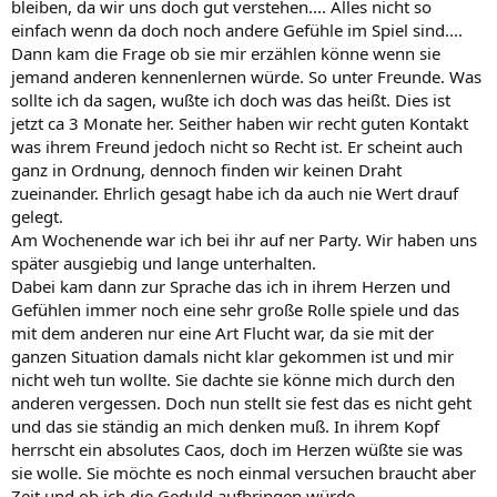
bleiben, da wir uns doch gut verstehen.... Alles nicht so
einfach wenn da doch noch andere Gefühle im Spiel sind....
Dann kam die Frage ob sie mir erzählen könne wenn sie
jemand anderen kennenlernen würde. So unter Freunde. Was
sollte ich da sagen, wußte ich doch was das heißt. Dies ist
jetzt ca 3 Monate her. Seither haben wir recht guten Kontakt
was ihrem Freund jedoch nicht so Recht ist. Er scheint auch
ganz in Ordnung, dennoch finden wir keinen Draht
zueinander. Ehrlich gesagt habe ich da auch nie Wert drauf
gelegt.
Am Wochenende war ich bei ihr auf ner Party. Wir haben uns
später ausgiebig und lange unterhalten.
Dabei kam dann zur Sprache das ich in ihrem Herzen und
Gefühlen immer noch eine sehr große Rolle spiele und das
mit dem anderen nur eine Art Flucht war, da sie mit der
ganzen Situation damals nicht klar gekommen ist und mir
nicht weh tun wollte. Sie dachte sie könne mich durch den
anderen vergessen. Doch nun stellt sie fest das es nicht geht
und das sie ständig an mich denken muß. In ihrem Kopf
herrscht ein absolutes Caos, doch im Herzen wüßte sie was
sie wolle. Sie möchte es noch einmal versuchen braucht aber
Zeit und ob ich die Geduld aufbringen würde.