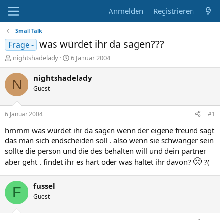
Anmelden
Registrieren
Small Talk
was würdet ihr da sagen???
Frage -
E
E
nightshadelady
6 Januar 2004
r
r
s
s
nightshadelady
N
t
t
Guest
e
e
l
l
l
l
6 Januar 2004
#1
e
t
r
a
hmmm was würdet ihr da sagen wenn der eigene freund sagt
m
das man sich endscheiden soll . also wenn sie schwanger sein
sollte die person und die des behalten will und dein partner
🙁
aber geht . findet ihr es hart oder was haltet ihr davon?
?(
fussel
F
Guest