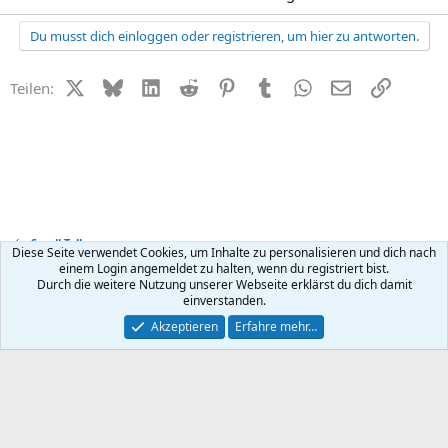
Du musst dich einloggen oder registrieren, um hier zu antworten.
X (Twitter)
Bluesky
LinkedIn
Reddit
Pinterest
Tumblr
WhatsApp
E-Mail
Link
Teilen:
Small Talk
Diese Seite verwendet Cookies, um Inhalte zu personalisieren und dich nach
einem Login angemeldet zu halten, wenn du registriert bist.
Durch die weitere Nutzung unserer Webseite erklärst du dich damit
Kontakt
Nutzungsbedingungen
Datenschutz
Hilfe
R
einverstanden.
S
S
®
Community platform by XenForo
© 2010-2026 XenForo Ltd.
Akzeptieren
Erfahre mehr…