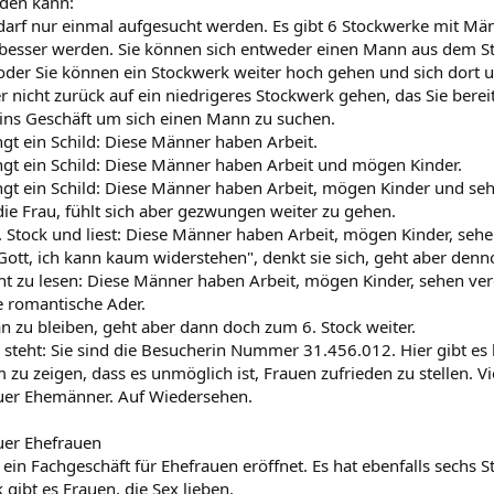
rden kann:
darf nur einmal aufgesucht werden. Es gibt 6 Stockwerke mit Mä
 besser werden. Sie können sich entweder einen Mann aus dem S
 oder Sie können ein Stockwerk weiter hoch gehen und sich dort
r nicht zurück auf ein niedrigeres Stockwerk gehen, das Sie berei
 ins Geschäft um sich einen Mann zu suchen.
ngt ein Schild: Diese Männer haben Arbeit.
ngt ein Schild: Diese Männer haben Arbeit und mögen Kinder.
ngt ein Schild: Diese Männer haben Arbeit, mögen Kinder und seh
ie Frau, fühlt sich aber gezwungen weiter zu gehen.
. Stock und liest: Diese Männer haben Arbeit, mögen Kinder, se
Gott, ich kann kaum widerstehen", denkt sie sich, geht aber denn
eht zu lesen: Diese Männer haben Arbeit, mögen Kinder, sehen ve
 romantische Ader.
an zu bleiben, geht aber dann doch zum 6. Stock weiter.
 steht: Sie sind die Besucherin Nummer 31.456.012. Hier gibt es
m zu zeigen, dass es unmöglich ist, Frauen zufrieden zu stellen. V
uer Ehemänner. Auf Wiedersehen.
uer Ehefrauen
ein Fachgeschäft für Ehefrauen eröffnet. Es hat ebenfalls sechs 
 gibt es Frauen, die Sex lieben.