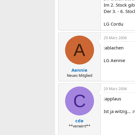
Im 2. Stock gi
Der 3. - 6. St
LG Cordu
29 März 2006
A
:ablachen
LG Aennie
Aennie
Neues Mitglied
29 März 2006
C
:applaus
Ist ja witzig... 
cde
**verwirrt**