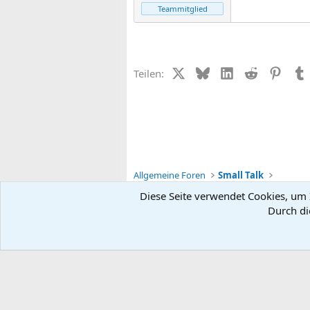
Teammitglied
X (Twitter)
Bluesky
LinkedIn
Reddit
Pinter
Teilen:
Allgemeine Foren
Small Talk
Diese Seite verwendet Cookies, um I
Durch di