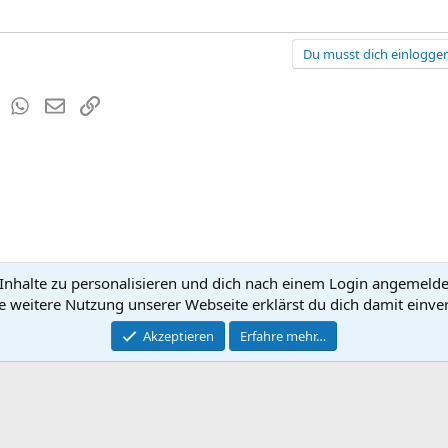
Du musst dich einloggen
est
Tumblr
WhatsApp
E-Mail
Link
nhalte zu personalisieren und dich nach einem Login angemeldet 
Kontakt
Nutzun
e weitere Nutzung unserer Webseite erklärst du dich damit einve
®
Community platform by XenForo
Akzeptieren
Erfahre mehr…
© 2010-2026 XenForo Ltd.