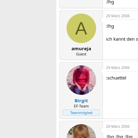
:lhg
29 März 2006
A
:lhg
ich kannt den 
amureja
Guest
29 März 2006
:schuettel
Birgit
EF-Team
Teammitglied
29 März 2006
:lhg :lhg :lhg