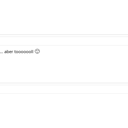
🙂
... aber tooooooll