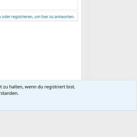
 oder registrieren, um hier zu antworten.
zu halten, wenn du registriert bist.
gsbedingungen
Datenschutz
Hilfe
R
rstanden.
S
S