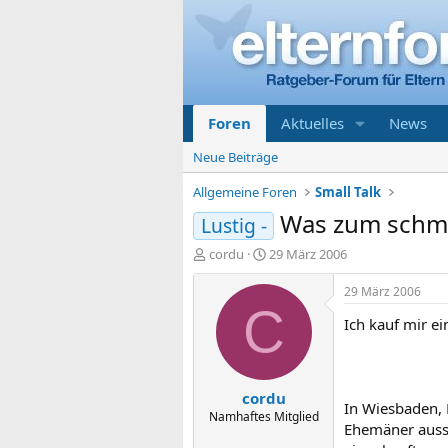
Foren
Aktuelles
News
Neue Beiträge
Allgemeine Foren
Small Talk
Was zum schm
Lustig -
E
E
cordu
29 März 2006
r
r
s
s
29 März 2006
t
t
C
Ich kauf mir e
e
e
l
l
l
l
e
t
cordu
r
a
In Wiesbaden, 
m
Namhaftes Mitglied
Ehemäner aussu