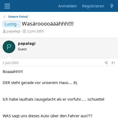
Anmelden
Registrieren
Unsere Fotos!
Wasärooooääähhh!!!!
Lustig -
E
E
papalagi
2 Juni 2005
r
r
s
s
papalagi
P
t
t
Guest
e
e
l
l
l
l
2 Juni 2005
#1
e
t
r
a
Boaaahh!!!!
m
DER steht gerade vor unserem Haus.... 8)
Ich habe lauthals rausgelacht als er vorfuhr..... :schuettel
WAS sagt uns dieses Auto über den Fahrer aus???