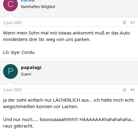
C
Namhaftes Mitglied
2 Juni 2005
#7
Wenn mein Sohn mal mit sowas ankommt muß er das Auto
mindestens drei Str. weg von uns parken.
LG :bye: Cordu
papalagi
P
Guest
2 Juni 2005
#8
ja der sieht einfach nur LÄCHERLICH aus... ich hätte mich echt
wegschmeißen können vor Lachen.
Und nur noch..... booooaaaahhhh!!! HAAAAAAAhahahahaha...
raus gebracht.