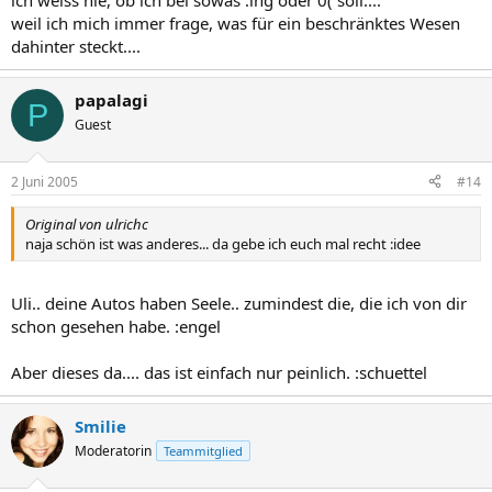
ich weiss nie, ob ich bei sowas :lhg oder 0( soll....
weil ich mich immer frage, was für ein beschränktes Wesen
dahinter steckt....
papalagi
P
Guest
2 Juni 2005
#14
Original von ulrichc
naja schön ist was anderes... da gebe ich euch mal recht :idee
Uli.. deine Autos haben Seele.. zumindest die, die ich von dir
schon gesehen habe. :engel
Aber dieses da.... das ist einfach nur peinlich. :schuettel
Smilie
Moderatorin
Teammitglied