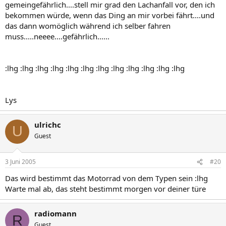
gemeingefährlich....stell mir grad den Lachanfall vor, den ich
bekommen würde, wenn das Ding an mir vorbei fährt....und
das dann womöglich während ich selber fahren
muss.....neeee....gefährlich......
:lhg :lhg :lhg :lhg :lhg :lhg :lhg :lhg :lhg :lhg :lhg :lhg
Lys
ulrichc
U
Guest
3 Juni 2005
#20
Das wird bestimmt das Motorrad von dem Typen sein :lhg
Warte mal ab, das steht bestimmt morgen vor deiner türe
radiomann
R
Guest