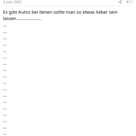
2 Juni 2005
#11
Es gibt Autos bei denen sollte man so etwas lieber sein
lassen.....................
...
...
...
...
...
...
...
...
...
...
...
...
...
...
...
...
...
...