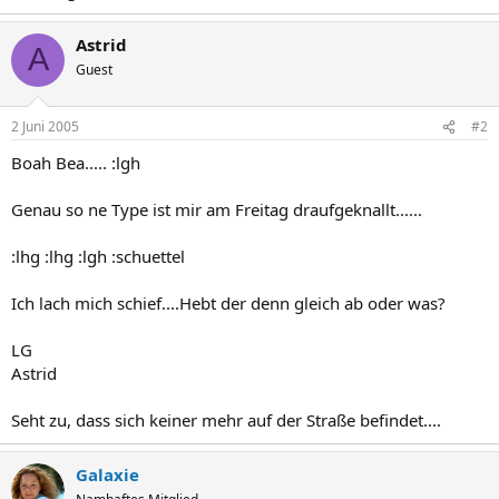
Astrid
A
Guest
2 Juni 2005
#2
Boah Bea..... :lgh
Genau so ne Type ist mir am Freitag draufgeknallt......
:lhg :lhg :lgh :schuettel
Ich lach mich schief....Hebt der denn gleich ab oder was?
LG
Astrid
Seht zu, dass sich keiner mehr auf der Straße befindet....
Galaxie