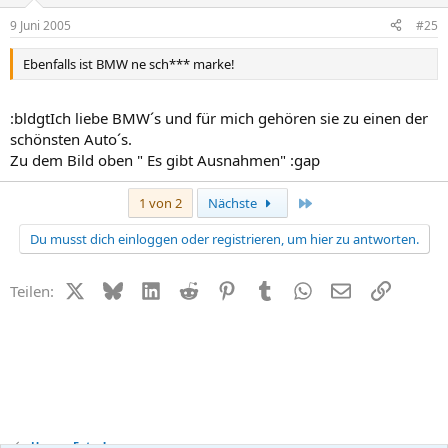
9 Juni 2005
#25
Ebenfalls ist BMW ne sch*** marke!
:bldgtIch liebe BMW´s und für mich gehören sie zu einen der
schönsten Auto´s.
Zu dem Bild oben " Es gibt Ausnahmen" :gap
Letzte
1 von 2
Nächste
Du musst dich einloggen oder registrieren, um hier zu antworten.
X (Twitter)
Bluesky
LinkedIn
Reddit
Pinterest
Tumblr
WhatsApp
E-Mail
Link
Teilen:
Unsere Fotos!