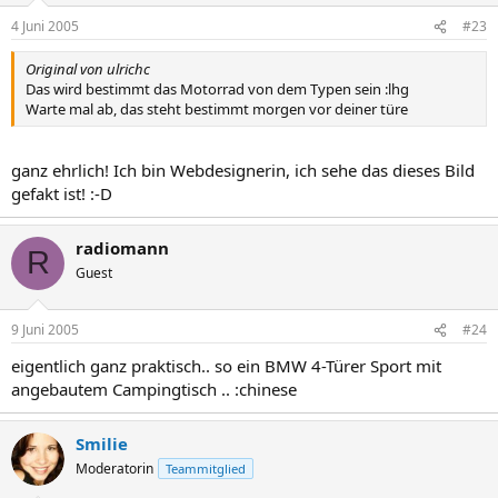
4 Juni 2005
#23
Original von ulrichc
Das wird bestimmt das Motorrad von dem Typen sein :lhg
Warte mal ab, das steht bestimmt morgen vor deiner türe
ganz ehrlich! Ich bin Webdesignerin, ich sehe das dieses Bild
gefakt ist! :-D
radiomann
R
Guest
9 Juni 2005
#24
eigentlich ganz praktisch.. so ein BMW 4-Türer Sport mit
angebautem Campingtisch .. :chinese
Smilie
Moderatorin
Teammitglied