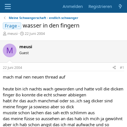
Anmelden
Registrieren
Meine Schwangerschaft - endlich schwanger
wasser in den fingern
Frage -
E
E
meusi
22 Juni 2004
r
r
s
s
meusi
M
t
t
Guest
e
e
l
l
l
l
22 Juni 2004
#1
e
t
r
a
mach mal nen neuen thread auf
m
heute bin ich nachts wach geworden und hatte voll die dicken
finger 8o konnte die echt schwer abbiegen
habt ihr das auch manchmal oder so..ich sag dicker sind
meine finger ja sowieso aber so dick
musste schon lachen das sah ecth schlimm aus
das meine füsse so aussehen an das hab ich mcih ja gewöhnt
aber ich hab schon angst das ich mal aufwache und so