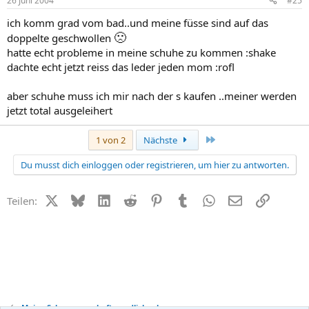
26 Juni 2004
#25
ich komm grad vom bad..und meine füsse sind auf das
🙁
doppelte geschwollen
hatte echt probleme in meine schuhe zu kommen :shake
dachte echt jetzt reiss das leder jeden mom :rofl
aber schuhe muss ich mir nach der s kaufen ..meiner werden
jetzt total ausgeleihert
Letzte
1 von 2
Nächste
Du musst dich einloggen oder registrieren, um hier zu antworten.
X (Twitter)
Bluesky
LinkedIn
Reddit
Pinterest
Tumblr
WhatsApp
E-Mail
Link
Teilen:
Meine Schwangerschaft - endlich schwanger