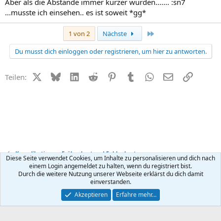
Aber als die Abstände immer kürzer wurden....... :sn7
...musste ich einsehen.. es ist soweit *gg*
Letzte
1 von 2
Nächste
Du musst dich einloggen oder registrieren, um hier zu antworten.
X (Twitter)
Bluesky
LinkedIn
Reddit
Pinterest
Tumblr
WhatsApp
E-Mail
Link
Teilen:
Komplikationen, Frühgeburt und Fehlgeburt
Diese Seite verwendet Cookies, um Inhalte zu personalisieren und dich nach
einem Login angemeldet zu halten, wenn du registriert bist.
Durch die weitere Nutzung unserer Webseite erklärst du dich damit
Kontakt
Nutzungsbedingungen
Datenschutz
Hilfe
R
einverstanden.
S
S
®
Community platform by XenForo
© 2010-2026 XenForo Ltd.
Akzeptieren
Erfahre mehr…