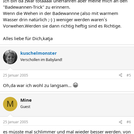
Ich bin da zwar totaaaal unerfahren aber meine mich an den
"Badewannen-Trick" zu erinnern.
Wenn die Wehen in der Badewannne (also mit warmem
Wasser drin natürlich ;-) ) weniger werden waren´s
Vorwehen.Werden sie dann richtig heftig sind es Richtige.
Alles liebe für Dich,katja
kuschelmonster
Verschollen im Babyland!
25 Januar 2005
#5
😀
Oh,da war ich wohl zu langsam...
Mine
M
Guest
25 Januar 2005
#6
es müsste mal schlimmer und mal wieder besser werden. von