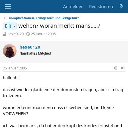
Anmelden
Registrieren
Komplikationen, Frühgeburt und Fehlgeburt
wehen? woran merkt mans.....?
Eilt! -
E
E
hexe0120
25 Januar 2005
r
r
s
s
hexe0120
t
t
Namhaftes Mitglied
e
e
l
l
l
l
25 Januar 2005
#1
e
t
r
a
hallo ihr,
m
das ist wieder glaub eine der dümmsten fragen, aber ich frag
trotzdem.
woran erkennt man denn dass es wehen sind, und keine
VORWEHEN?
ich war beim arzt, da hat er den kopf des kindes ertastet und