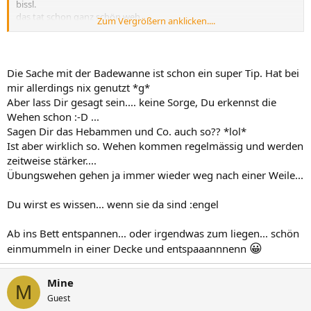
bissl.
das tat schon ganz schön weh.
Zum Vergrößern anklicken....
seit dem (halb5) hab ich stechende schmerzen im rücken.
ab und an, wenn der bauch nimmer hart ist lässt es nach.
bekomm da immer schlecht luft. tut mega weh.
Die Sache mit der Badewanne ist schon ein super Tip. Hat bei
ab und an zieht es dann auch am oberen rand der gebährmutter,
mir allerdings nix genutzt *g*
am rippenbogen.
Aber lass Dir gesagt sein.... keine Sorge, Du erkennst die
Wehen schon :-D ...
Sagen Dir das Hebammen und Co. auch so?? *lol*
Ist aber wirklich so. Wehen kommen regelmässig und werden
zeitweise stärker....
Übungswehen gehen ja immer wieder weg nach einer Weile...
Du wirst es wissen... wenn sie da sind :engel
Ab ins Bett entspannen... oder irgendwas zum liegen... schön
😀
einmummeln in einer Decke und entspaaannnenn
Mine
M
Guest