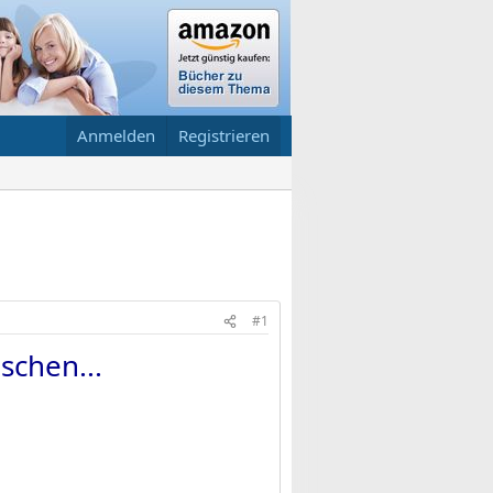
Anmelden
Registrieren
#1
chen...​