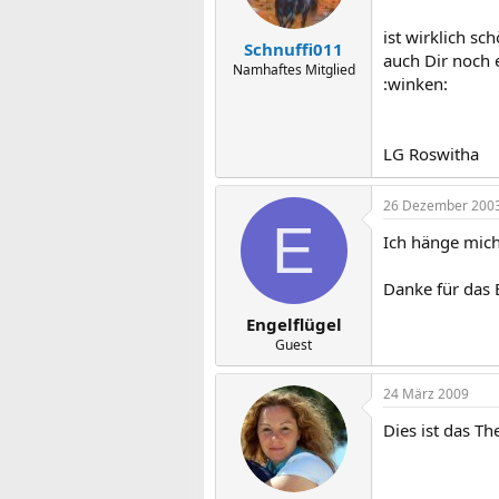
ist wirklich sc
Schnuffi011
auch Dir noch e
Namhaftes Mitglied
:winken:
LG Roswitha
26 Dezember 200
E
Ich hänge mich
Danke für das B
Engelflügel
Guest
24 März 2009
Dies ist das T