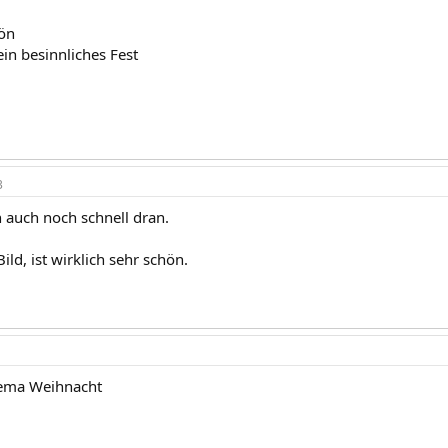
hön
in besinnliches Fest
3
 auch noch schnell dran.
ild, ist wirklich sehr schön.
hema Weihnacht