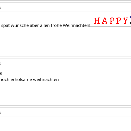
3
 spät wünsche aber allen frohe Weihnachten!
3
e!
noch erholsame weihnachten
3