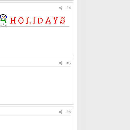
#4
#5
#6