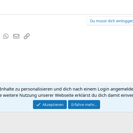
Du musst dich einloggen
est
Tumblr
WhatsApp
E-Mail
Link
nhalte zu personalisieren und dich nach einem Login angemeldet 
Kontakt
Nutzun
e weitere Nutzung unserer Webseite erklärst du dich damit einve
®
Community platform by XenForo
Akzeptieren
Erfahre mehr…
© 2010-2026 XenForo Ltd.