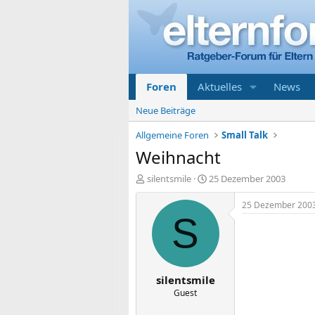
Foren
Aktuelles
News
Neue Beiträge
Allgemeine Foren
Small Talk
Weihnacht
E
E
silentsmile
25 Dezember 2003
r
r
s
s
25 Dezember 200
t
t
S
e
e
l
l
l
l
e
t
silentsmile
r
a
m
Guest