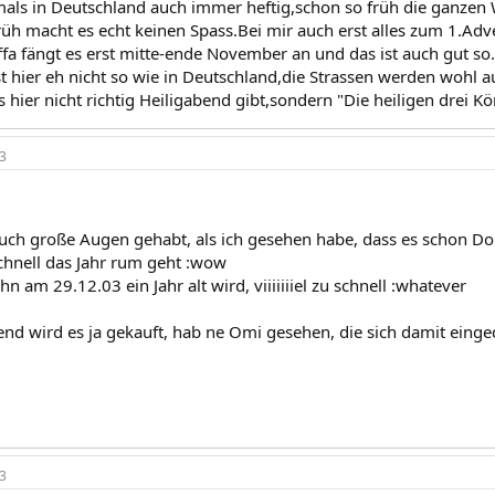
mals in Deutschland auch immer heftig,schon so früh die ganzen
rüh macht es echt keinen Spass.Bei mir auch erst alles zum 1.Adv
ffa fängt es erst mitte-ende November an und das ist auch gut so.
t hier eh nicht so wie in Deutschland,die Strassen werden wohl 
hier nicht richtig Heiligabend gibt,sondern "Die heiligen drei Kön
3
auch große Augen gehabt, als ich gesehen habe, dass es schon Do
chnell das Jahr rum geht :wow
 am 29.12.03 ein Jahr alt wird, viiiiiiiel zu schnell :whatever
nd wird es ja gekauft, hab ne Omi gesehen, die sich damit eingede
3