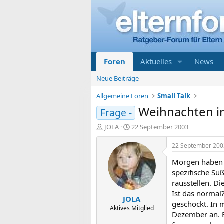
Foren
Aktuelles
News
Neue Beiträge
Allgemeine Foren
Small Talk
Weihnachten 
Frage -
E
E
JOLA
22 September 2003
r
r
s
s
22 September 200
t
t
Morgen haben w
e
e
l
l
spezifische Sü
l
l
rausstellen. D
e
t
Ist das normal
JOLA
r
a
geschockt. In 
m
Aktives Mitglied
Dezember an. E