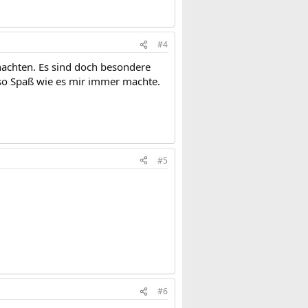
#4
hnachten. Es sind doch besondere
 so Spaß wie es mir immer machte.
#5
#6