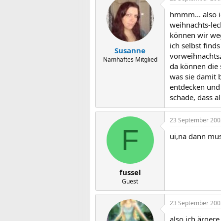
hmmm... also ic
weihnachts-lec
können wir weg
ich selbst find
Susanne
vorweihnachtsz
Namhaftes Mitglied
da können die 
was sie damit 
entdecken und
schade, dass a
23 September 200
F
ui,na dann mus
fussel
Guest
23 September 200
also ich ärgere