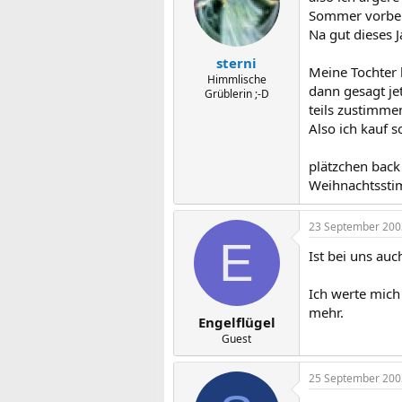
Sommer vorbei 
Na gut dieses 
sterni
Meine Tochter h
Himmlische
dann gesagt je
Grüblerin ;-D
teils zustimme
Also ich kauf 
plätzchen back
Weihnachtssti
23 September 200
E
Ist bei uns auc
Ich werte mich
mehr.
Engelflügel
Guest
25 September 200