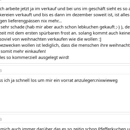
h arbeite jetzt ja im verkauf und bei uns im geschäft sieht es so 
kereien verkauft und bis es dann im dezember soweit ist, ist alle
en lieferengpässen nix mehr...
s sehr schade (hab mir aber auch schon lebkuchen gekauft ;-) ), d
eit mit dem ersten spürbaren frost an. solang kommt auch kein
soviel von weihnachten verkaufen wie die wollen :]
bezwecken wollen ist lediglich, dass die menschen ihre weihnacht
 somit mehr einkaufen!
lles so kommerziell ausgelegt wird!
3
s ich ja schnell los um mir ein vorrat anzulegen:nixwieweg
3
 mich auch immer darüber das es so zeitig schon Pfefferkuchen und