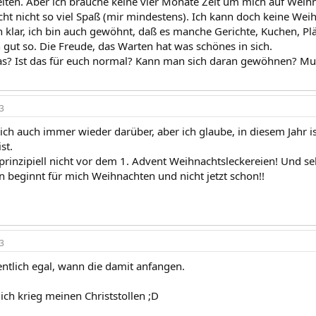
eiten. Aber ich brauche keine vier Monate Zeit um mich auf Weihn
ht nicht so viel Spaß (mir mindestens). Ich kann doch keine Weihn
on klar, ich bin auch gewöhnt, daß es manche Gerichte, Kuchen, P
 gut so. Die Freude, das Warten hat was schönes in sich.
das? Ist das für euch normal? Kann man sich daran gewöhnen? M
3
ch auch immer wieder darüber, aber ich glaube, in diesem Jahr is
st.
 prinzipiell nicht vor dem 1. Advent Weihnachtsleckereien! Und s
n beginnt für mich Weihnachten und nicht jetzt schon!!
3
entlich egal, wann die damit anfangen.
ich krieg meinen Christstollen ;D