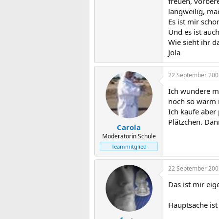
freuen, vorber
langweilig, mac
Es ist mir sch
Und es ist auch
Wie sieht ihr 
Jola
22 September 200
Ich wundere mi
noch so warm i
Ich kaufe aber
Plätzchen. Dan
Carola
Moderatorin Schule
Teammitglied
22 September 200
Das ist mir eig
Hauptsache ist 