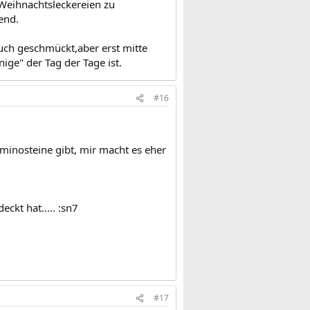
 Weihnachtsleckereien zu
end.
auch geschmückt,aber erst mitte
ige" der Tag der Tage ist.
#16
minosteine gibt, mir macht es eher
ckt hat..... :sn7
#17