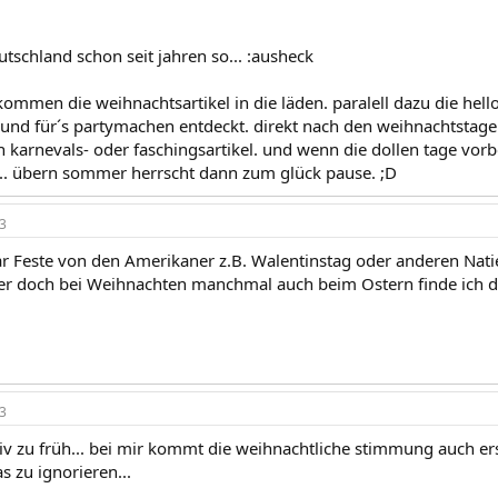
deutschland schon seit jahren so... :ausheck
ommen die weihnachtsartikel in die läden. paralell dazu die hell
und für´s partymachen entdeckt. direkt nach den weihnachtstagen 
 karnevals- oder faschingsartikel. und wenn die dollen tage vorb
n... übern sommer herrscht dann zum glück pause. ;D
3
ar Feste von den Amerikaner z.B. Walentinstag oder anderen Nati
er doch bei Weihnachten manchmal auch beim Ostern finde ich d
3
nitiv zu früh... bei mir kommt die weihnachtliche stimmung auch ers
s zu ignorieren...