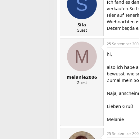
S
Ich fand es da
verkaufen.So f
Hier auf Teneri
Wiehnachten is
Sila
Dezember,da es 
Guest
25 September 200
M
hi,
also ich habe 
bewusst, wie s
melanie2006
Zumal mein Sohn
Guest
Naja, anscheine
Lieben Gruß
Melanie
25 September 200