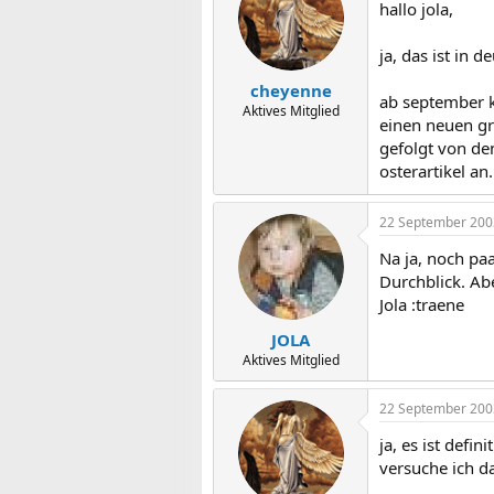
hallo jola,
ja, das ist in 
cheyenne
ab september k
Aktives Mitglied
einen neuen gr
gefolgt von den
osterartikel a
22 September 200
Na ja, noch pa
Durchblick. Ab
Jola :traene
JOLA
Aktives Mitglied
22 September 200
ja, es ist defi
versuche ich da