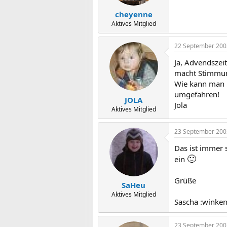
cheyenne
Aktives Mitglied
22 September 200
Ja, Advendszei
macht Stimmu
Wie kann man R
umgefahren!
JOLA
Jola
Aktives Mitglied
23 September 200
Das ist immer 
🙂
ein
Grüße
SaHeu
Aktives Mitglied
Sascha :winken
23 September 200