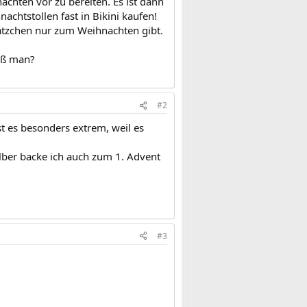
achten vor zu bereiten. Es ist dann
achtstollen fast in Bikini kaufen!
lätzchen nur zum Weihnachten gibt.
uß man?
#2
t es besonders extrem, weil es
elber backe ich auch zum 1. Advent
#3