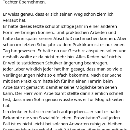
Tochter übernehmen.
Er weiss genau, dass er sich seinen Weg schon ziemlich
versaut hat.
Er hätte dieses letzte schulpflichtige Jahr in einer anderen
Form verbringen können....mit praktischen Arbeiten und
hätte dann später seinen Abschluß nachmachen können. Aber
schon im letzten Schuljahr zu dem Praktikum ist er nur einen
Tag hingewesen. Er hätte da nur Geschirr abspülen sollen und
deshalb wollte er da nicht mehr hin. Alles Reden half nichts.
Er wollte stattdessen Schulverlängerung beantragen.
Jeder...aber wirklich jeder hat ihm gesagt, dass man so viele
Verlängerungen nicht so einfach bekommt. Nach der Sache
mit dem Praktikum hatte ich für ihn einen Temrin beim
Arbeitsamt gemacht, damit er seine Möglichkeiten sehen
kann. Der Herr vom Arbeitsamt stellte dann ziemlich schnell
fest, dass mein Sohn genau wusste was er für Möglichkeiten
hat.
Ich denke er hat sich einfach aufgegeben....er sagt er hätte
Bekannte die von Sozialhilfe leben. Provokation? auf jeden
Fall ist es nicht leicht bei solchen Anworten ruhig zu bleiben.
Er meint ich wäre schuld...seit 3 Monaten könnte man mit mir