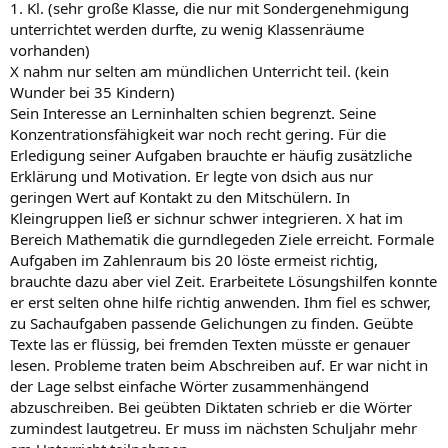
1. Kl. (sehr große Klasse, die nur mit Sondergenehmigung
unterrichtet werden durfte, zu wenig Klassenräume
vorhanden)
X nahm nur selten am mündlichen Unterricht teil. (kein
Wunder bei 35 Kindern)
Sein Interesse an Lerninhalten schien begrenzt. Seine
Konzentrationsfähigkeit war noch recht gering. Für die
Erledigung seiner Aufgaben brauchte er häufig zusätzliche
Erklärung und Motivation. Er legte von dsich aus nur
geringen Wert auf Kontakt zu den Mitschülern. In
Kleingruppen ließ er sichnur schwer integrieren. X hat im
Bereich Mathematik die gurndlegeden Ziele erreicht. Formale
Aufgaben im Zahlenraum bis 20 löste ermeist richtig,
brauchte dazu aber viel Zeit. Erarbeitete Lösungshilfen konnte
er erst selten ohne hilfe richtig anwenden. Ihm fiel es schwer,
zu Sachaufgaben passende Gelichungen zu finden. Geübte
Texte las er flüssig, bei fremden Texten müsste er genauer
lesen. Probleme traten beim Abschreiben auf. Er war nicht in
der Lage selbst einfache Wörter zusammenhängend
abzuschreiben. Bei geübten Diktaten schrieb er die Wörter
zumindest lautgetreu. Er muss im nächsten Schuljahr mehr