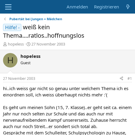
Anmelden
Registrieren
Pubertät bei Jungen + Mädchen
weiß kein
Hilfe! -
Thema....ratlos..hoffnungslos
E
E
hopeless
27 November 2003
r
r
s
s
hopeless
H
t
t
Guest
e
e
l
l
l
l
27 November 2003
#1
e
t
r
a
hi..ich weiss gar nicht so genau unter welchem Thema ich es
m
einordnen soll, ich weiss überhaupt nichts mehr :'(
Es geht um meinen Sohn (15, 7. Klasse)..er geht seit ca. einem
Jahr nur noch selten zur Schule und das auch nur mit
nervenaufreibendem Kampf unsererseits. Zuhause herrscht
auch nur noch Streit...er sondert sich total ab.
Gespräche mit dem Schulleiter, Schulpsychologin zu Hause,