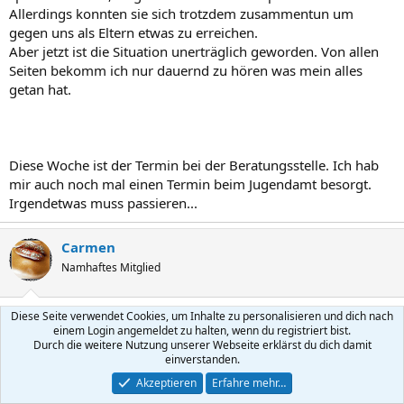
Allerdings konnten sie sich trotzdem zusammentun um
gegen uns als Eltern etwas zu erreichen.
Aber jetzt ist die Situation unerträglich geworden. Von allen
Seiten bekomm ich nur dauernd zu hören was mein alles
getan hat.
Diese Woche ist der Termin bei der Beratungsstelle. Ich hab
mir auch noch mal einen Termin beim Jugendamt besorgt.
Irgendetwas muss passieren...
Carmen
Namhaftes Mitglied
2 Dezember 2003
#12
Diese Seite verwendet Cookies, um Inhalte zu personalisieren und dich nach
einem Login angemeldet zu halten, wenn du registriert bist.
Hallo Hopeless...
Durch die weitere Nutzung unserer Webseite erklärst du dich damit
einverstanden.
ich muß Dich jetzt einfach mal loben! Ich finde es schön, daß
Akzeptieren
Erfahre mehr…
Du alles versuchst, um ihm zu helfen, obwohl das sicher alles