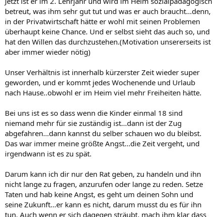
Jetzt ist er im 2. Lehrjahr und wird im Heim sozialpadagogisch
betreut, was ihm sehr gut tut und was er auch braucht...denn,
in der Privatwirtschaft hätte er wohl mit seinen Problemen
überhaupt keine Chance. Und er selbst sieht das auch so, und
hat den Willen das durchzustehen.(Motivation unsererseits ist
aber immer wieder nötig)
Unser Verhältnis ist innerhalb kürzerster Zeit wieder super
geworden, und er kommt jedes Wochenende und Urlaub
nach Hause..obwohl er im Heim viel mehr Freiheiten hätte.
Bei uns ist es so dass wenn die Kinder einmal 18 sind
niemand mehr für sie zuständig ist...dann ist der Zug
abgefahren...dann kannst du selber schauen wo du bleibst.
Das war immer meine größte Angst...die Zeit vergeht, und
irgendwann ist es zu spät.
Darum kann ich dir nur den Rat geben, zu handeln und ihn
nicht lange zu fragen, anzurufen oder lange zu reden. Setze
Taten und hab keine Angst, es geht um deinen Sohn und
seine Zukunft...er kann es nicht, darum musst du es für ihn
tun. Auch wenn er sich dagegen sträubt, mach ihm klar dass