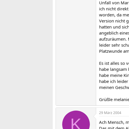
Unfall von Mar
ich nicht dire
worden, da mei
Version nicht 
hatten und sic
angeblich eine
aufzuräumen. M
leider sehr sc
Platzwunde am 
Es ist alles s
habe langsam ke
habe meine Kin
habe ich leide
meinen Geschwi
Grüßle melani
29 März 2004
K
Ach Mensch, mel
Das mit dem Al