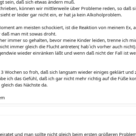
t sein, daß sich etwas ändern muß.
hrieben, können wir mittlerweile über Probleme reden, so daß si
ieht er leider gar nicht ein, er hat ja kein Alkoholproblem.
ment am meisten schockiert, ist die Reaktion von meinem Ex, auf
r daß man mit sowas droht.
sher immer so gehalten, bevor meine Kinder leiden, trenne ich mic
nicht immer gleich die Flucht antreten( hab´ich vorher auch nich
irgendwie wieder einränken läßt und wenn daß nicht der Fall ist w
n 3 Wochen so froh, daß sich langsam wieder einiges geklärt und
abe ich das Gefühl, daß ich gar nicht mehr richtig auf die Füße 
t gleich das Nächste da.
em
rheiratet und man sollte nicht gleich beim ersten größeren Probl