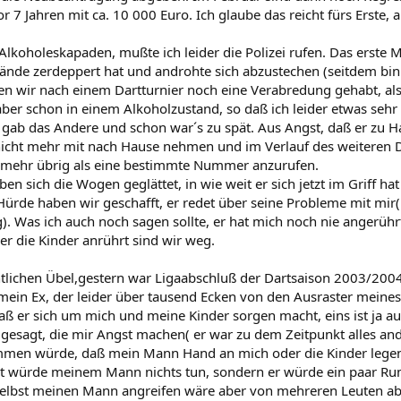
r 7 Jahren mit ca. 10 000 Euro. Ich glaube das reicht fürs Erste, al
 Alkoholeskapaden, mußte ich leider die Polizei rufen. Das erste
ände zerdeppert hat und androhte sich abzustechen (seitdem bi
en wir nach einem Dartturnier noch eine Verabredung gehabt, als
aber schon in einem Alkoholzustand, so daß ich leider etwas sehr 
t gab das Andere und schon war´s zu spät. Aus Angst, daß er zu 
 nicht mehr mit nach Hause nehmen und im Verlauf des weiteren D
 mehr übrig als eine bestimmte Nummer anzurufen.
ben sich die Wogen geglättet, in wie weit er sich jetzt im Griff ha
 Hürde haben wir geschafft, er redet über seine Probleme mit mir
 Was ich auch noch sagen sollte, er hat mich noch nie angerührt, 
er die Kinder anrührt sind wir weg.
lichen Übel,gestern war Ligaabschluß der Dartsaison 2003/2004
mein Ex, der leider über tausend Ecken von den Ausraster meine
daß er sich um mich und meine Kinder sorgen macht, eins ist ja a
 gesagt, die mir Angst machen( er war zu dem Zeitpunkt alles and
mmen würde, daß mein Mann Hand an mich oder die Kinder legen so
st würde meinem Mann nichts tun, sondern er würde ein paar Ru
selbst meinen Mann angreifen wäre aber von mehreren Leuten a