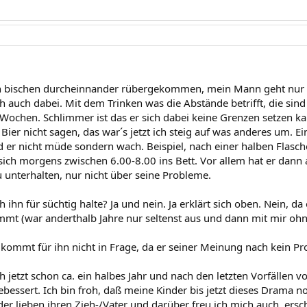
 ein bischen durcheinnander rübergekommen, mein Mann geht nur
h auch dabei. Mit dem Trinken was die Abstände betrifft, die sind
ochen. Schlimmer ist das er sich dabei keine Grenzen setzen ka
Bier nicht sagen, das war´s jetzt ich steig auf was anderes um. 
d er nicht müde sondern wach. Beispiel, nach einer halben Flasche
sich morgens zwischen 6.00-8.00 ins Bett. Vor allem hat er dann 
u unterhalten, nur nicht über seine Probleme.
h ihn für süchtig halte? Ja und nein. Ja erklärt sich oben. Nein, d
mt (war anderthalb Jahre nur seltenst aus und dann mit mir ohne
kommt für ihn nicht in Frage, da er seiner Meinung nach kein Pr
 jetzt schon ca. ein halbes Jahr und nach den letzten Vorfällen 
ebessert. Ich bin froh, daß meine Kinder bis jetzt dieses Drama
der lieben ihren Zieh-/Vater und darüber freu ich mich auch, er