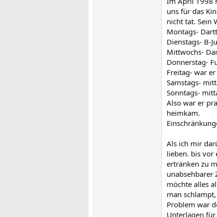
Im April 1998 
uns für das Ki
nicht tat. Sein
Montags- Dartt
Dienstags- B-Ju
Mittwochs- Dar
Donnerstag- Fu
Freitag- war e
Samstags- mitt
Sonntags- mitt
Also war er pra
heimkam.
Einschränkungen
Als ich mir da
lieben. bis vo
ertränken zu mü
unabsehbarer Z
möchte alles a
man schlampt, 
Problem war der
Unterlagen fü