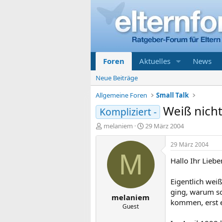
Foren
Aktuelles
News
Neue Beiträge
Allgemeine Foren
Small Talk
Weiß nicht
Kompliziert -
E
E
melaniem
29 März 2004
r
r
s
s
29 März 2004
t
t
M
Hallo Ihr Liebe
e
e
l
l
l
l
Eigentlich weiß
e
t
ging, warum so
melaniem
r
a
kommen, erst e
m
Guest