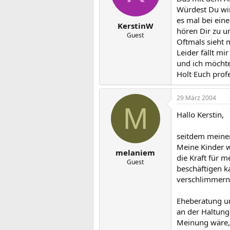
Würdest Du wir
es mal bei ein
KerstinW
hören Dir zu u
Guest
Oftmals sieht 
Leider fällt mi
und ich möchte 
Holt Euch profe
29 März 2004
M
Hallo Kerstin,
seitdem meinem
Meine Kinder w
melaniem
die Kraft für m
Guest
beschäftigen k
verschlimmern
Eheberatung un
an der Haltung
Meinung wäre, 