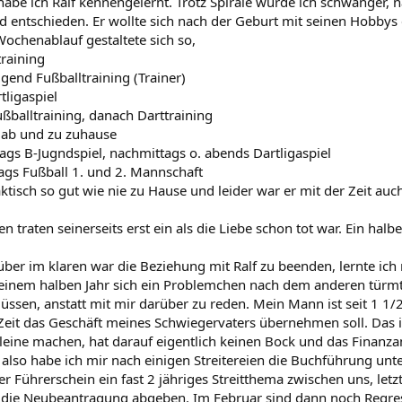
habe ich Ralf kennengelernt. Trotz Spirale wurde ich schwanger,
nd entschieden. Er wollte sich nach der Geburt mit seinen Hobbys
 Wochenablauf gestaltete sich so,
raining
gend Fußballtraining (Trainer)
tligaspiel
ßballtraining, danach Darttraining
r ab und zu zuhause
ags B-Jugndspiel, nachmittags o. abends Dartligaspiel
ags Fußball 1. und 2. Mannschaft
ktisch so gut wie nie zu Hause und leider war er mit der Zeit auc
 traten seinerseits erst ein als die Liebe schon tot war. Ein halb
rüber im klaren war die Beziehung mit Ralf zu beenden, lernte i
r einem halben Jahr sich ein Problemchen nach dem anderen türm
ssen, anstatt mit mir darüber zu reden. Mein Mann ist seit 1 1/2 
eit das Geschäft meines Schwiegervaters übernehmen soll. Das i
lleine machen, hat darauf eigentlich keinen Bock und das Finanza
also habe ich mir nach einigen Streitereien die Buchführung unt
 Führerschein ein fast 2 jähriges Streitthema zwischen uns, letz
r die Neubeantragung abgeben. Im Februar sind dann noch Regre