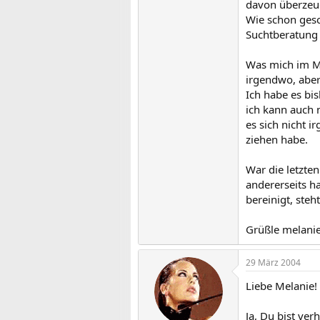
davon überzeug
Wie schon gesc
Suchtberatung s
Was mich im Mo
irgendwo, abe
Ich habe es bi
ich kann auch 
es sich nicht 
ziehen habe.
War die letzte
andererseits h
bereinigt, steh
Grüßle melani
29 März 2004
Liebe Melanie!
Ja, Du bist ve