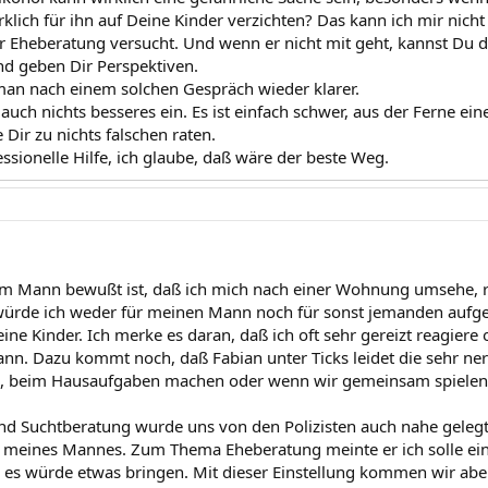
klich für ihn auf Deine Kinder verzichten? Das kann ich mir nicht
er Eheberatung versucht. Und wenn er nicht mit geht, kannst Du d
nd geben Dir Perspektiven.
man nach einem solchen Gespräch wieder klarer.
r auch nichts besseres ein. Es ist einfach schwer, aus der Ferne ei
Dir zu nichts falschen raten.
ssionelle Hilfe, ich glaube, daß wäre der beste Weg.
 Mann bewußt ist, daß ich mich nach einer Wohnung umsehe, re
ürde ich weder für meinen Mann noch für sonst jemanden aufgeben,
eine Kinder. Ich merke es daran, daß ich oft sehr gereizt reagiere
ann. Dazu kommt noch, daß Fabian unter Ticks leidet die sehr ner
, beim Hausaufgaben machen oder wenn wir gemeinsam spielen
d Suchtberatung wurde uns von den Polizisten auch nahe gelegt
 meines Mannes. Zum Thema Eheberatung meinte er ich solle ei
es würde etwas bringen. Mit dieser Einstellung kommen wir aber 