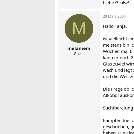
Liebe Grüße!
29 März 2004
M
Hallo Tanja,
ist vielleicht
meistens bin ic
melaniem
Wochen mal 6 W
Guest
kann er nach 2 
Glas zuviel wir
wach und legt 
und die Welt z
Die Frage ob ic
Alkohol auskom
Suchtberatung 
Kämpfen tue ich
geschrieben, g
haben. Die Kin