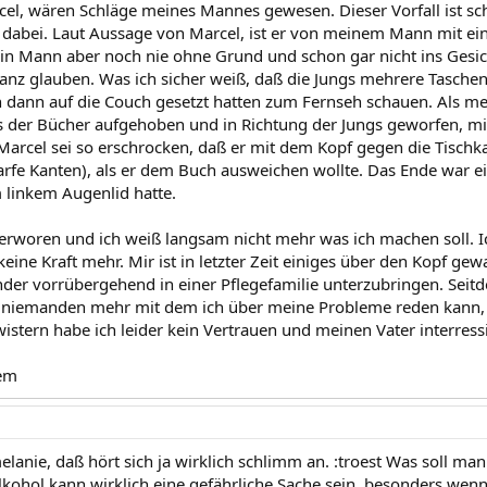
cel, wären Schläge meines Mannes gewesen. Dieser Vorfall ist sch
kt dabei. Laut Aussage von Marcel, ist er von meinem Mann mit 
n Mann aber noch nie ohne Grund und schon gar nicht ins Gesich
ganz glauben. Was ich sicher weiß, daß die Jungs mehrere Tasc
h dann auf die Couch gesetzt hatten zum Fernseh schauen. Als 
s der Bücher aufgehoben und in Richtung der Jungs geworfen, 
arcel sei so erschrocken, daß er mit dem Kopf gegen die Tischkan
harfe Kanten), als er dem Buch ausweichen wollte. Das Ende war e
linkem Augenlid hatte.
o verworen und ich weiß langsam nicht mehr was ich machen soll. 
ine Kraft mehr. Mir ist in letzter Zeit einiges über den Kopf gew
der vorrübergehend in einer Pflegefamilie unterzubringen. Seit
r niemanden mehr mit dem ich über meine Probleme reden kann, 
stern habe ich leider kein Vertrauen und meinen Vater interress
em
anie, daß hört sich ja wirklich schlimm an. :troest Was soll man 
kohol kann wirklich eine gefährliche Sache sein, besonders wenn