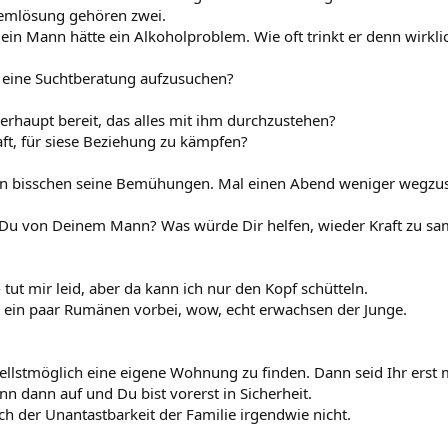
lemlösung gehören zwei.
Dein Mann hätte ein Alkoholproblem. Wie oft trinkt er denn wirkli
, eine Suchtberatung aufzusuchen?
erhaupt bereit, das alles mit ihm durchzustehen?
aft, für siese Beziehung zu kämpfen?
in bisschen seine Bemühungen. Mal einen Abend weniger wegzusei
Du von Deinem Mann? Was würde Dir helfen, wieder Kraft zu sa
tut mir leid, aber da kann ich nur den Kopf schütteln.
n ein paar Rumänen vorbei, wow, echt erwachsen der Junge.
ellstmöglich eine eigene Wohnung zu finden. Dann seid Ihr erst m
n dann auf und Du bist vorerst in Sicherheit.
ch der Unantastbarkeit der Familie irgendwie nicht.