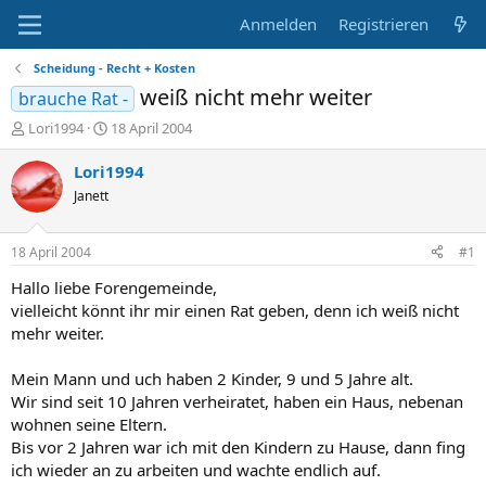
Anmelden
Registrieren
Scheidung - Recht + Kosten
weiß nicht mehr weiter
brauche Rat -
E
E
Lori1994
18 April 2004
r
r
s
s
Lori1994
t
t
Janett
e
e
l
l
l
l
18 April 2004
#1
e
t
r
a
Hallo liebe Forengemeinde,
m
vielleicht könnt ihr mir einen Rat geben, denn ich weiß nicht
mehr weiter.
Mein Mann und uch haben 2 Kinder, 9 und 5 Jahre alt.
Wir sind seit 10 Jahren verheiratet, haben ein Haus, nebenan
wohnen seine Eltern.
Bis vor 2 Jahren war ich mit den Kindern zu Hause, dann fing
ich wieder an zu arbeiten und wachte endlich auf.