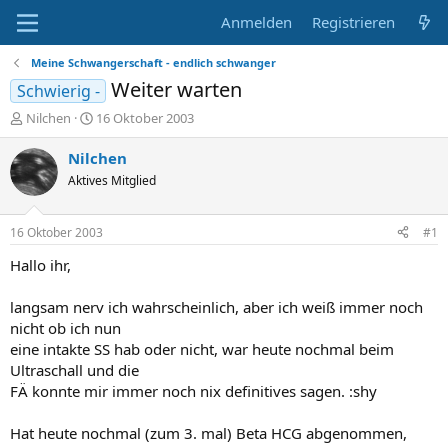
Anmelden
Registrieren
Meine Schwangerschaft - endlich schwanger
Weiter warten
Schwierig -
E
E
Nilchen
16 Oktober 2003
r
r
s
s
Nilchen
t
t
Aktives Mitglied
e
e
l
l
l
l
16 Oktober 2003
#1
e
t
r
a
Hallo ihr,
m
langsam nerv ich wahrscheinlich, aber ich weiß immer noch
nicht ob ich nun
eine intakte SS hab oder nicht, war heute nochmal beim
Ultraschall und die
FÄ konnte mir immer noch nix definitives sagen. :shy
Hat heute nochmal (zum 3. mal) Beta HCG abgenommen,