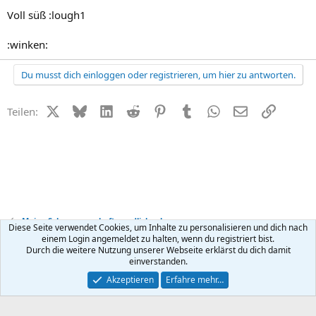
Voll süß :lough1
:winken:
Du musst dich einloggen oder registrieren, um hier zu antworten.
X (Twitter)
Bluesky
LinkedIn
Reddit
Pinterest
Tumblr
WhatsApp
E-Mail
Link
Teilen:
Meine Schwangerschaft - endlich schwanger
Diese Seite verwendet Cookies, um Inhalte zu personalisieren und dich nach
einem Login angemeldet zu halten, wenn du registriert bist.
Durch die weitere Nutzung unserer Webseite erklärst du dich damit
Kontakt
Nutzungsbedingungen
Datenschutz
Hilfe
R
einverstanden.
S
S
®
Community platform by XenForo
© 2010-2026 XenForo Ltd.
Akzeptieren
Erfahre mehr…