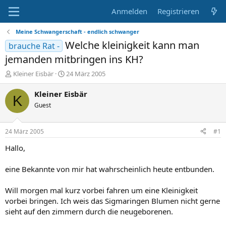
Anmelden
Registrieren
Meine Schwangerschaft - endlich schwanger
Welche kleinigkeit kann man
brauche Rat -
jemanden mitbringen ins KH?
E
E
Kleiner Eisbär
24 März 2005
r
r
s
s
Kleiner Eisbär
K
t
t
Guest
e
e
l
l
l
l
24 März 2005
#1
e
t
r
a
Hallo,
m
eine Bekannte von mir hat wahrscheinlich heute entbunden.
Will morgen mal kurz vorbei fahren um eine Kleinigkeit
vorbei bringen. Ich weis das Sigmaringen Blumen nicht gerne
sieht auf den zimmern durch die neugeborenen.