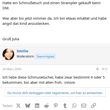
Hatte ein Schmußetuch und einen Strampler gekauft beim
DM.
War aber bis jetzt nimmer da. Ich bin etwas erkältet und habe
angst das kind anzustecken.
Gruß Julia
Smilie
Moderatorin
Teammitglied
29 März 2005
#15
Ich liebe diese Schmusetücher, habe zwar bestimmt 4 oder 5
bekommen, bin aber mit allen froh. :inlove
Du musst dich einloggen oder registrieren, um hier zu antworten.
X (Twitter)
Bluesky
LinkedIn
Reddit
Pinterest
Tumblr
WhatsApp
E-Mail
Link
Teilen: