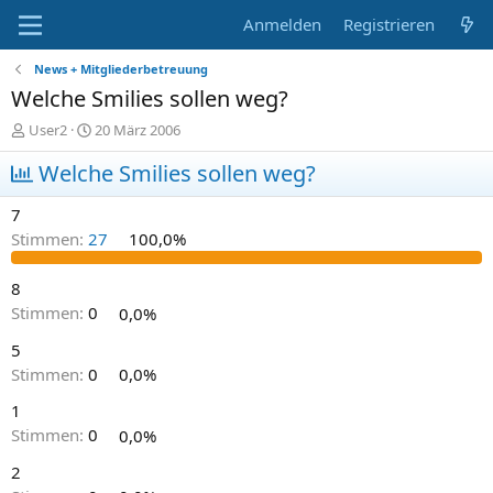
Anmelden
Registrieren
News + Mitgliederbetreuung
Welche Smilies sollen weg?
E
E
User2
20 März 2006
r
r
s
Welche Smilies sollen weg?
s
t
t
e
e
7
l
l
Stimmen:
27
100,0%
l
l
e
t
r
a
8
m
Stimmen:
0
0,0%
5
Stimmen:
0
0,0%
1
Stimmen:
0
0,0%
2