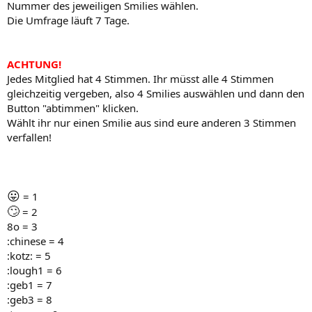
Nummer des jeweiligen Smilies wählen.
Die Umfrage läuft 7 Tage.
ACHTUNG!
Jedes Mitglied hat 4 Stimmen. Ihr müsst alle 4 Stimmen
gleichzeitig vergeben, also 4 Smilies auswählen und dann den
Button "abtimmen" klicken.
Wählt ihr nur einen Smilie aus sind eure anderen 3 Stimmen
verfallen!
😛
= 1
🙄
= 2
8o = 3
:chinese = 4
:kotz: = 5
:lough1 = 6
:geb1 = 7
:geb3 = 8