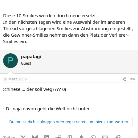
Diese 10 Smilies werden durch neue ersetzt.
In den nächsten Tagen wird eine Auswahl der im anderen
Thread vorgeschlagenen Smilies zur Abstimmung eingestellt,
die Gewinner-Smilies nehmen dann den Platz der Verlierer-
Smilies ein.
papalagi
P
Guest
28 März 2006
#4
:chinese.... der soll weg???? 0(
:-D.. naja davon geht die Welt nicht unter.....
Du musst dich einloggen oder registrieren, um hier zu antworten.
X (Twitter)
Bluesky
LinkedIn
Reddit
Pinterest
Tumblr
WhatsApp
E-Mail
Link
Teilen: