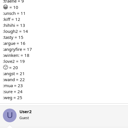
:traene = 9
😀
= 10
:unsch = 11
:kiff = 12
:hihihi = 13
:lough2 = 14
:tasty = 15
:argue = 16
:angryfire = 17
:winken: = 18
:love2 = 19
🙁
= 20
:angst = 21
:wand = 22
:mua = 23
:sure = 24
:weg = 25
User2
U
Guest