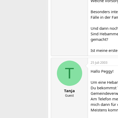
Welche Vorsor
Besonders inte
Fälle in der Fam
Und dann noch 
Sind Hebammen 
gemacht?
Ist meine erst
25 Juli 2003
T
Hallo Peggy!
Um eine Hebam
Du bekommst T
Tanja
Gemeindeverw
Guest
Am Telefon mer
mich dann für 
Meistens komm