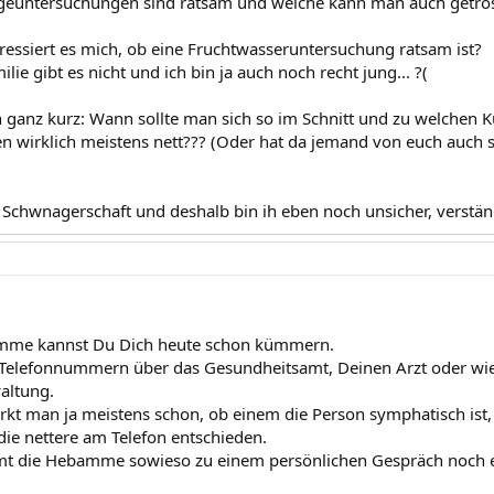
geuntersuchungen sind ratsam und welche kann man auch getros
ressiert es mich, ob eine Fruchtwasseruntersuchung ratsam ist?
ilie gibt es nicht und ich bin ja auch noch recht jung... ?(
ganz kurz: Wann sollte man sich so im Schnitt und zu welchen 
wirklich meistens nett??? (Oder hat da jemand von euch auch 
e Schwnagerschaft und deshalb bin ih eben noch unsicher, verständ
me kannst Du Dich heute schon kümmern.
elefonnummern über das Gesundheitsamt, Deinen Arzt oder wie 
altung.
kt man ja meistens schon, ob einem die Person symphatisch ist,
die nettere am Telefon entschieden.
t die Hebamme sowieso zu einem persönlichen Gespräch noch ei