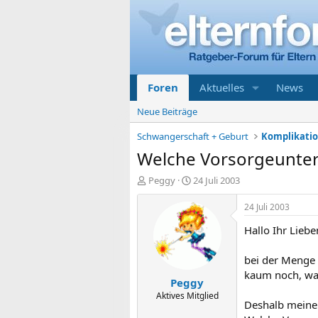
Foren
Aktuelles
News
Neue Beiträge
Schwangerschaft + Geburt
Welche Vorsorgeunte
E
E
Peggy
24 Juli 2003
r
r
s
s
24 Juli 2003
t
t
Hallo Ihr Liebe
e
e
l
l
l
l
bei der Menge 
e
t
kaum noch, was
Peggy
r
a
m
Aktives Mitglied
Deshalb meine 