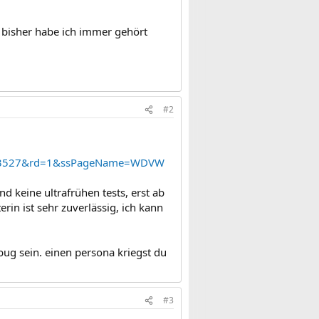
r bisher habe ich immer gehört
#2
23233527&rd=1&ssPageName=WDVW
d keine ultrafrühen tests, erst ab
rin ist sehr zuverlässig, ich kann
bug sein. einen persona kriegst du
#3