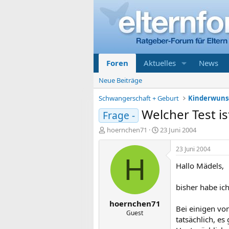
Foren
Aktuelles
News
Neue Beiträge
Schwangerschaft + Geburt
Kinderwunsc
Welcher Test is
Frage -
E
E
hoernchen71
23 Juni 2004
r
r
s
s
23 Juni 2004
t
t
H
Hallo Mädels,
e
e
l
l
l
l
bisher habe ich
e
t
hoernchen71
r
a
Bei einigen von
m
Guest
tatsächlich, e