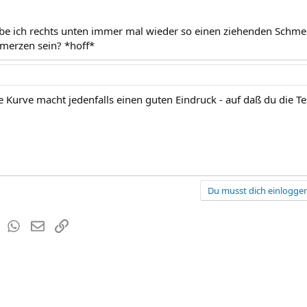
abe ich rechts unten immer mal wieder so einen ziehenden Schme
merzen sein? *hoff*
 Kurve macht jedenfalls einen guten Eindruck - auf daß du die Te
Du musst dich einloggen
est
Tumblr
WhatsApp
E-Mail
Link