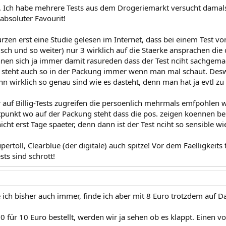
 Ich habe mehrere Tests aus dem Drogeriemarkt versucht damals 
absoluter Favourit!
rzen erst eine Studie gelesen im Internet, dass bei einem Test v
isch und so weiter) nur 3 wirklich auf die Staerke ansprachen die
nnen sich ja immer damit rasureden dass der Test nciht sachgema
 steht auch so in der Packung immer wenn man mal schaut. De
n wirklich so genau sind wie es dasteht, denn man hat ja evtl zu f
 auf Billig-Tests zugreifen die persoenlich mehrmals emfpohlen
tpunkt wo auf der Packung steht dass die pos. zeigen koennen bei
cht erst Tage spaeter, denn dann ist der Test nciht so sensible w
pertoll, Clearblue (der digitale) auch spitze! Vor dem Faelligkeit
sts sind schrott!
 ich bisher auch immer, finde ich aber mit 8 Euro trotzdem auf Da
10 für 10 Euro bestellt, werden wir ja sehen ob es klappt. Einen