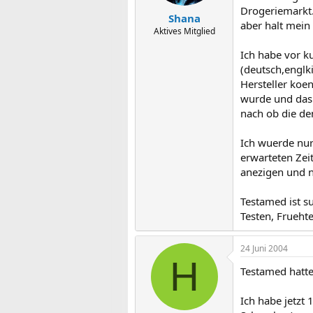
Drogeriemarkt.
Shana
aber halt mein 
Aktives Mitglied
Ich habe vor ku
(deutsch,englk
Hersteller koe
wurde und das
nach ob die den
Ich wuerde nur
erwarteten Zei
anezigen und ni
Testamed ist su
Testen, Fruehte
24 Juni 2004
H
Testamed hatte
Ich habe jetzt 