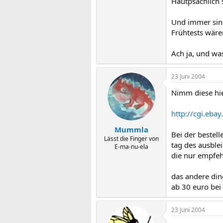
Hautpsächlich
Und immer sind
Frühtests wäre
Ach ja, und was
23 Juni 2004
Nimm diese hi
http://cgi.e
Mummla
Bei der bestell
Lässt die Finger von
tag des ausblei
E-ma-nu-ela
die nur empfeh
das andere din
ab 30 euro bei
23 Juni 2004