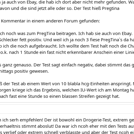
h ja auch von Ebay, die hab ich dort aber nicht mehr gefunden. W
von und die sind jetzt alle oder so. Der Test hieß Pregtina
ls Kommentar in einem anderen Forum gefunden:
ch noch was zum PregTina beitragen. Ich hab sie auch von Ebay. 
hlecker fett positiv. Und weil ich ja noch 3 fiese PregTina`s da h
 ich die noch aufgebraucht. Ich wollte dem Test halt noch die Ch
o.k. nach 1 Stunde ein fast nicht erkennbarer Anschein einer Linie
 ganz genauso. Der Test sagt einfach negativ, dabei stimmt das ga
mittags positiv gewesen.
aß der Test ab einem Wert von 10 blabla hcg-Einheiten anspringt. 
rgen kriege ich das Ergebnis, welchen IU-Wert ich am Montag hat
ach fast eine Stunde so einen blassen Streifen gezeigt hat.
 ich serh empfehlen! Der ist bowohl ein Drogerie-Test, extrem g
verhaeltnis stimmt aboslut! Da war ich ncoh eher mit den Tests au
s verlief oder extrem schnell verblasste und aber der Test ncoh e