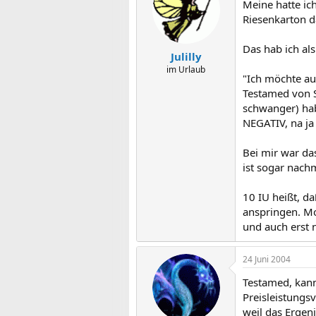
Meine hatte ic
Riesenkarton da
Das hab ich a
Julilly
im Urlaub
"Ich möchte au
Testamed von Sc
schwanger) hab
NEGATIV, na ja 
Bei mir war das
ist sogar nach
10 IU heißt, d
anspringen. Mo
und auch erst n
24 Juni 2004
Testamed, kann
Preisleistungs
weil das Ergeni