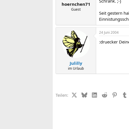
Schrank. ;-)
hoernchen71
Guest
Seit gestern h
Einnistungssch
24 Juni 2004
:druecker Deine
Julilly
im Urlaub
X (Twitter)
Bluesky
LinkedIn
Reddit
Pinter
Teilen: