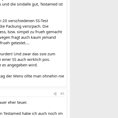
und die sindalle gut, Testamed ist
on 20 verschiedenen SS-Test
 die Packung versrpach. Die
ess, bzw. simpel zu frueh gemacht
swegen fragt auch kaum jemand
rueh getestet....
 wurden! Und zwar das ssie zum
 einer SS auch wirklich pos.
ie es angegeben wird.
s tag der Mens ollte man ohnehin nie
#5
uer eher teuer.
 von Testamed habe ich auch noch im