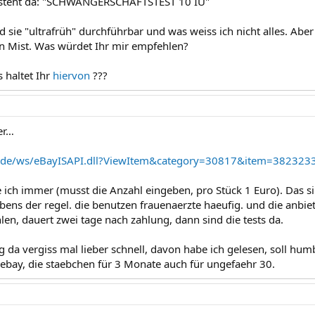
 steht da: "SCHWANGERSCHAFTSTEST 10 IU"
 sie "ultrafrüh" durchführbar und was weiss ich nicht alles. Abe
n Mist. Was würdet Ihr mir empfehlen?
 haltet Ihr
hiervon
???
er…
bay.de/ws/eBayISAPI.dll?ViewItem&category=30817&item=38
e ich immer (musst die Anzahl eingeben, pro Stück 1 Euro). Das sin
bens der regel. die benutzen frauenaerzte haeufig. und die anbiete
len, dauert zwei tage nach zahlung, dann sind die tests da.
g da vergiss mal lieber schnell, davon habe ich gelesen, soll hum
 ebay, die staebchen für 3 Monate auch für ungefaehr 30.