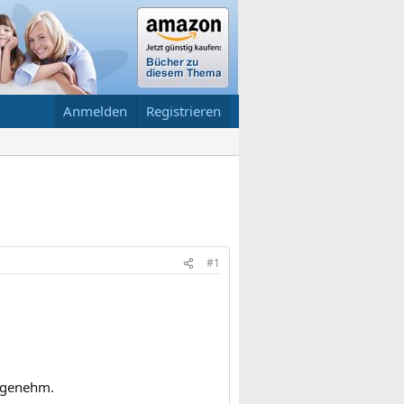
Anmelden
Registrieren
#1
angenehm.