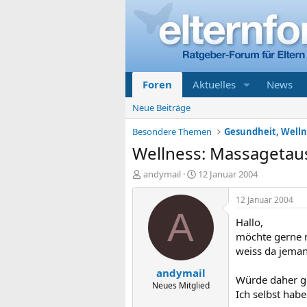
Foren
Aktuelles
News
Neue Beiträge
Besondere Themen
Gesundheit, Welln
Wellness: Massagetaus
E
E
andymail
12 Januar 2004
r
r
s
s
12 Januar 2004
t
t
A
Hallo,
e
e
l
l
möchte gerne 
l
l
weiss da jeman
e
t
andymail
r
a
Würde daher ge
m
Neues Mitglied
Ich selbst hab