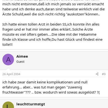
mich nicht entsinnen,daß ich mich jemals so verrückt emacht
habe und ich denke auch,daran sind teilweise wirklich viel die
Ärzte Schuld,weil die sich nicht richtig "auskotzen"können..
Ich hatte einen tollen Arzt in beiden SS,ich konnte ihn alles
fragen und er hat mir immer alles erklärt..Solche Ärzte
müsste es viel öfters geben....Die idee mit der Hebamme
finde ich klasse und ich hoffe,Du hast Glück und findest eine
tolle!!!
Aimee
A
Guest
26 April 2004
#9
ich habe zwar damit keine komplikationen und null
erfahrung... aber... was tut man gegen "zuwenig
fruchtwasser"??? .. bzw. wodurch wird sowas ausgelöst? ?(
leuchtturmstgt
L