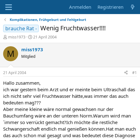
Anmelden
Registrieren
Komplikationen, Frühgeburt und Fehlgeburt
Wenig Fruchtwasser!!!!
brauche Rat -
E
E
miss1973
21 April 2004
r
r
s
s
miss1973
M
t
t
Mitglied
e
e
l
l
l
l
21 April 2004
#1
e
t
r
a
Hallo zusammen,
m
ich war gestern beim Arzt und er meinte beim Ultraschall das
ich nicht sehr viel Fruchtwasser hätte,was immer das auch
bedeuten mag???
Aber meine kleine wäre normal gewachsen nur der
Bauchumfang wäre an der unteren Norm.Warum wird man
´immer so verrückt gemacht?Ich möchte die restliche
Schwangerschaft endlich mal genießen können.Hat man euch
das auch schon mal gesagt und was bedeutet diese Diagnose