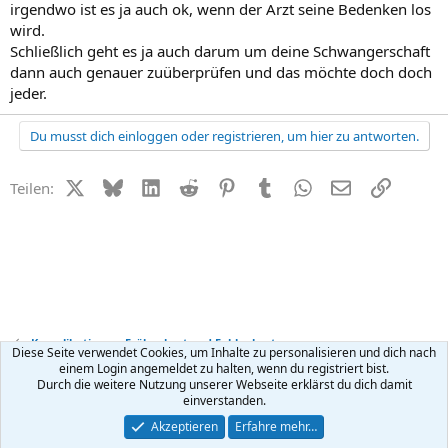
irgendwo ist es ja auch ok, wenn der Arzt seine Bedenken los
wird.
Schließlich geht es ja auch darum um deine Schwangerschaft
dann auch genauer zuüberprüfen und das möchte doch doch
jeder.
Du musst dich einloggen oder registrieren, um hier zu antworten.
X (Twitter)
Bluesky
LinkedIn
Reddit
Pinterest
Tumblr
WhatsApp
E-Mail
Link
Teilen:
Komplikationen, Frühgeburt und Fehlgeburt
Diese Seite verwendet Cookies, um Inhalte zu personalisieren und dich nach
einem Login angemeldet zu halten, wenn du registriert bist.
Durch die weitere Nutzung unserer Webseite erklärst du dich damit
Kontakt
Nutzungsbedingungen
Datenschutz
Hilfe
R
einverstanden.
S
S
®
Community platform by XenForo
© 2010-2026 XenForo Ltd.
Akzeptieren
Erfahre mehr…