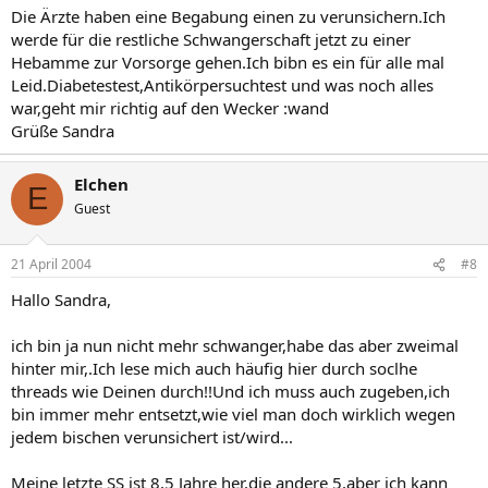
Die Ärzte haben eine Begabung einen zu verunsichern.Ich
werde für die restliche Schwangerschaft jetzt zu einer
Hebamme zur Vorsorge gehen.Ich bibn es ein für alle mal
Leid.Diabetestest,Antikörpersuchtest und was noch alles
war,geht mir richtig auf den Wecker :wand
Grüße Sandra
Elchen
E
Guest
21 April 2004
#8
Hallo Sandra,
ich bin ja nun nicht mehr schwanger,habe das aber zweimal
hinter mir,.Ich lese mich auch häufig hier durch soclhe
threads wie Deinen durch!!Und ich muss auch zugeben,ich
bin immer mehr entsetzt,wie viel man doch wirklich wegen
jedem bischen verunsichert ist/wird...
Meine letzte SS ist 8,5 Jahre her,die andere 5,aber ich kann