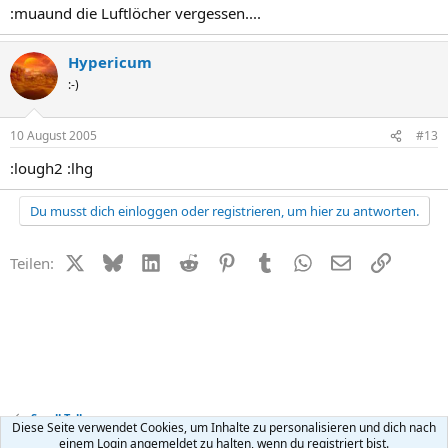
:muaund die Luftlöcher vergessen....
Hypericum
:-)
10 August 2005
#13
:lough2 :lhg
Du musst dich einloggen oder registrieren, um hier zu antworten.
X (Twitter)
Bluesky
LinkedIn
Reddit
Pinterest
Tumblr
WhatsApp
E-Mail
Link
Teilen:
Small Talk
Diese Seite verwendet Cookies, um Inhalte zu personalisieren und dich nach
einem Login angemeldet zu halten, wenn du registriert bist.