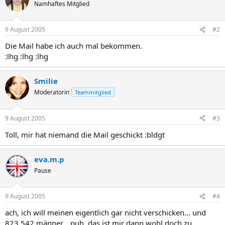
Namhaftes Mitglied
9 August 2005
#2
Die Mail habe ich auch mal bekommen.
:lhg :lhg :lhg
Smilie
Moderatorin
Teammitglied
9 August 2005
#3
Toll, mir hat niemand die Mail geschickt :bldgt
eva.m.p
Pause
9 August 2005
#4
ach, ich will meinen eigentlich gar nicht verschicken... und
823.542 männer... puh, das ist mir dann wohl doch zu