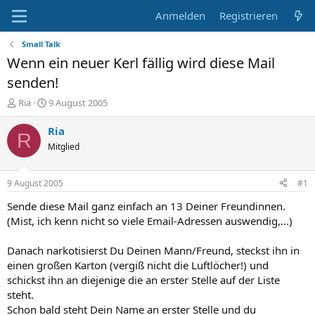
Anmelden
Registrieren
Small Talk
Wenn ein neuer Kerl fällig wird diese Mail
senden!
E
E
Ria
9 August 2005
r
r
s
s
Ria
R
t
t
Mitglied
e
e
l
l
l
l
9 August 2005
#1
e
t
r
a
Sende diese Mail ganz einfach an 13 Deiner Freundinnen.
m
(Mist, ich kenn nicht so viele Email-Adressen auswendig,...)
Danach narkotisierst Du Deinen Mann/Freund, steckst ihn in
einen großen Karton (vergiß nicht die Luftlöcher!) und
schickst ihn an diejenige die an erster Stelle auf der Liste
steht.
Schon bald steht Dein Name an erster Stelle und du