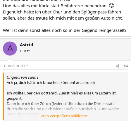
🙄
Und das alles mit Karte statt Beifahrerer nebendran.
Eigentlich hätte ich über Chur und den Splügenpass fahren
sollen, aber das traute ich mich mit dem großen Auto nicht.
Wer ist denn sonst alles noch so in der Gegend reingerasselt?
Astrid
A
Guest
31 August 2005
#4
Original von sanne
Ach ja, dich hätte ich brauchen können! :maldrueck
Ich wollte über den gottahrd. Zuerst hieß es alles um Luzern ist
gesperrt.
Dann fuhr ich über Zürich (leider südlich durch die Dörfer statt
durch die Stadt und gleich wieder auf die Autobahn...) und wollte
dann über Schwyz.
Zum Vergrößern anklicken....
Dann war die Autobahn kurz vor Küssnacht auch gesperrt. Da
wollte ich über die Achsenstraße, aber die war ab Weggis zu. Und
Immensee war auch zu - der zuger See wohl auch übergelaufen.