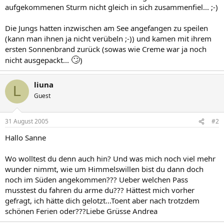
aufgekommenen Sturm nicht gleich in sich zusammenfiel... ;-)
Die Jungs hatten inzwischen am See angefangen zu speilen
(kann man ihnen ja nicht verübeln ;-)) und kamen mit ihrem
ersten Sonnenbrand zurück (sowas wie Creme war ja noch
🙄
nicht ausgepackt...
)
liuna
L
Guest
31 August 2005
#2
Hallo Sanne
Wo wolltest du denn auch hin? Und was mich noch viel mehr
wunder nimmt, wie um Himmelswillen bist du dann doch
noch im Süden angekommen??? Ueber welchen Pass
musstest du fahren du arme du??? Hättest mich vorher
gefragt, ich hätte dich gelotzt...Toent aber nach trotzdem
schönen Ferien oder???Liebe Grüsse Andrea