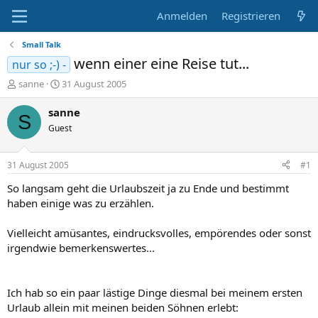
Anmelden
Registrieren
Small Talk
wenn einer eine Reise tut...
nur so ;-) -
E
E
sanne
31 August 2005
r
r
s
s
sanne
S
t
t
Guest
e
e
l
l
l
l
31 August 2005
#1
e
t
r
a
So langsam geht die Urlaubszeit ja zu Ende und bestimmt
m
haben einige was zu erzählen.
Vielleicht amüsantes, eindrucksvolles, empörendes oder sonst
irgendwie bemerkenswertes...
Ich hab so ein paar lästige Dinge diesmal bei meinem ersten
Urlaub allein mit meinen beiden Söhnen erlebt: