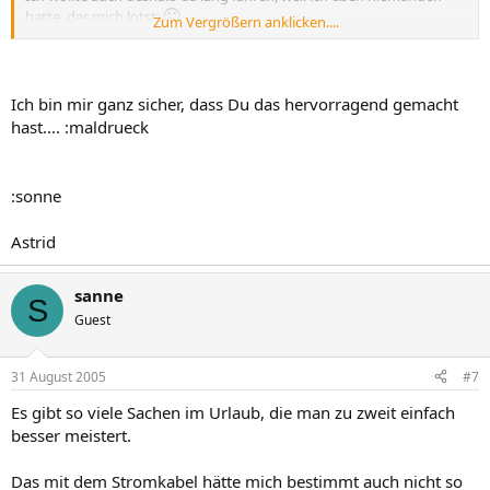
🙁
hatte, der mich lotst.
Zum Vergrößern anklicken....
Es ist schon ganz anders, mit den Kindern allein loszufahren...
Ich bin mir ganz sicher, dass Du das hervorragend gemacht
hast.... :maldrueck
:sonne
Astrid
sanne
S
Guest
31 August 2005
#7
Es gibt so viele Sachen im Urlaub, die man zu zweit einfach
besser meistert.
Das mit dem Stromkabel hätte mich bestimmt auch nicht so