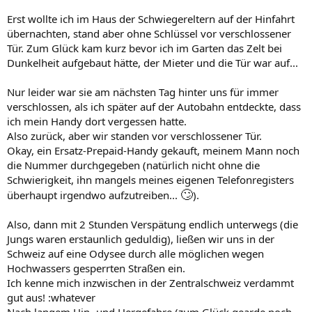
Erst wollte ich im Haus der Schwiegereltern auf der Hinfahrt
übernachten, stand aber ohne Schlüssel vor verschlossener
Tür. Zum Glück kam kurz bevor ich im Garten das Zelt bei
Dunkelheit aufgebaut hätte, der Mieter und die Tür war auf...
Nur leider war sie am nächsten Tag hinter uns für immer
verschlossen, als ich später auf der Autobahn entdeckte, dass
ich mein Handy dort vergessen hatte.
Also zurück, aber wir standen vor verschlossener Tür.
Okay, ein Ersatz-Prepaid-Handy gekauft, meinem Mann noch
die Nummer durchgegeben (natürlich nicht ohne die
Schwierigkeit, ihn mangels meines eigenen Telefonregisters
🙄
überhaupt irgendwo aufzutreiben...
).
Also, dann mit 2 Stunden Verspätung endlich unterwegs (die
Jungs waren erstaunlich geduldig), ließen wir uns in der
Schweiz auf eine Odysee durch alle möglichen wegen
Hochwassers gesperrten Straßen ein.
Ich kenne mich inzwischen in der Zentralschweiz verdammt
gut aus! :whatever
Nach langem Hin- und Hergefahre (zum Glück gearde noch