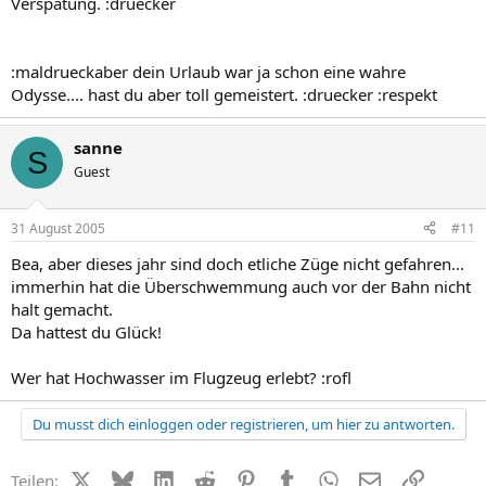
Verspätung. :druecker
:maldrueckaber dein Urlaub war ja schon eine wahre
Odysse.... hast du aber toll gemeistert. :druecker :respekt
sanne
S
Guest
31 August 2005
#11
Bea, aber dieses jahr sind doch etliche Züge nicht gefahren...
immerhin hat die Überschwemmung auch vor der Bahn nicht
halt gemacht.
Da hattest du Glück!
Wer hat Hochwasser im Flugzeug erlebt? :rofl
Du musst dich einloggen oder registrieren, um hier zu antworten.
X (Twitter)
Bluesky
LinkedIn
Reddit
Pinterest
Tumblr
WhatsApp
E-Mail
Link
Teilen: