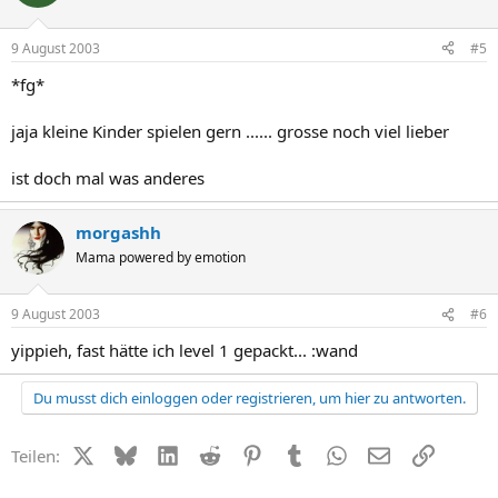
9 August 2003
#5
*fg*
jaja kleine Kinder spielen gern ...... grosse noch viel lieber
ist doch mal was anderes
morgashh
Mama powered by emotion
9 August 2003
#6
yippieh, fast hätte ich level 1 gepackt... :wand
Du musst dich einloggen oder registrieren, um hier zu antworten.
X (Twitter)
Bluesky
LinkedIn
Reddit
Pinterest
Tumblr
WhatsApp
E-Mail
Link
Teilen: