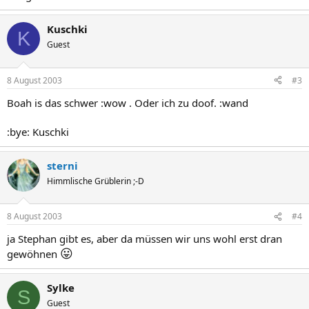
Kuschki
K
Guest
8 August 2003
#3
Boah is das schwer :wow . Oder ich zu doof. :wand
:bye: Kuschki
sterni
Himmlische Grüblerin ;-D
8 August 2003
#4
ja Stephan gibt es, aber da müssen wir uns wohl erst dran
😛
gewöhnen
Sylke
S
Guest