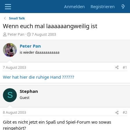
Anmelden
Registrieren
Small Talk
Wenn euch mal laaaaaangweilig ist
E
E
Peter Pan
7 August 2003
r
r
s
s
Peter Pan
t
t
is wieder daaaaaaaaaaa
e
e
l
l
l
l
7 August 2003
#1
e
t
r
a
Wer hat hier die ruhige Hand ??????
m
Stephan
S
Guest
8 August 2003
#2
Gibt es nicht jetzt ein Spaß und Spiel-Forum wo sowas
reingehört?