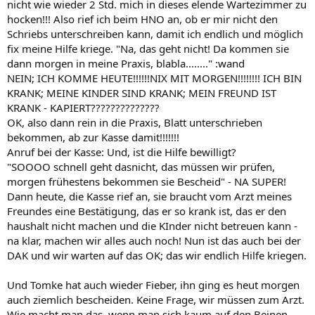
nicht wie wieder 2 Std. mich in dieses elende Wartezimmer zu
hocken!!! Also rief ich beim HNO an, ob er mir nicht den
Schriebs unterschreiben kann, damit ich endlich und möglich
fix meine Hilfe kriege. "Na, das geht nicht! Da kommen sie
dann morgen in meine Praxis, blabla........" :wand
NEIN; ICH KOMME HEUTE!!!!!!NIX MIT MORGEN!!!!!!!! ICH BIN
KRANK; MEINE KINDER SIND KRANK; MEIN FREUND IST
KRANK - KAPIERT??????????????
OK, also dann rein in die Praxis, Blatt unterschrieben
bekommen, ab zur Kasse damit!!!!!!!
Anruf bei der Kasse: Und, ist die Hilfe bewilligt?
"SOOOO schnell geht dasnicht, das müssen wir prüfen,
morgen frühestens bekommen sie Bescheid" - NA SUPER!
Dann heute, die Kasse rief an, sie braucht vom Arzt meines
Freundes eine Bestätigung, das er so krank ist, das er den
haushalt nicht machen und die KInder nicht betreuen kann -
na klar, machen wir alles auch noch! Nun ist das auch bei der
DAK und wir warten auf das OK; das wir endlich Hilfe kriegen.
Und Tomke hat auch wieder Fieber, ihn ging es heut morgen
auch ziemlich bescheiden. Keine Frage, wir müssen zum Arzt.
Wie macht man das, wenn man sich kaum auf den Beinen