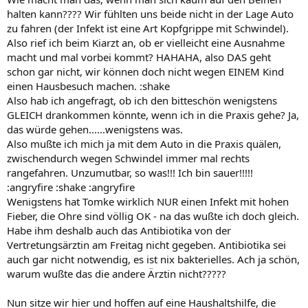
halten kann???? Wir fühlten uns beide nicht in der Lage Auto
zu fahren (der Infekt ist eine Art Kopfgrippe mit Schwindel).
Also rief ich beim Kiarzt an, ob er vielleicht eine Ausnahme
macht und mal vorbei kommt? HAHAHA, also DAS geht
schon gar nicht, wir können doch nicht wegen EINEM Kind
einen Hausbesuch machen. :shake
Also hab ich angefragt, ob ich den bitteschön wenigstens
GLEICH drankommen könnte, wenn ich in die Praxis gehe? Ja,
das würde gehen......wenigstens was.
Also mußte ich mich ja mit dem Auto in die Praxis quälen,
zwischendurch wegen Schwindel immer mal rechts
rangefahren. Unzumutbar, so was!!! Ich bin sauer!!!!!
:angryfire :shake :angryfire
Wenigstens hat Tomke wirklich NUR einen Infekt mit hohen
Fieber, die Ohre sind völlig OK - na das wußte ich doch gleich.
Habe ihm deshalb auch das Antibiotika von der
Vertretungsärztin am Freitag nicht gegeben. Antibiotika sei
auch gar nicht notwendig, es ist nix bakterielles. Ach ja schön,
warum wußte das die andere Ärztin nicht?????
Nun sitze wir hier und hoffen auf eine Haushaltshilfe, die