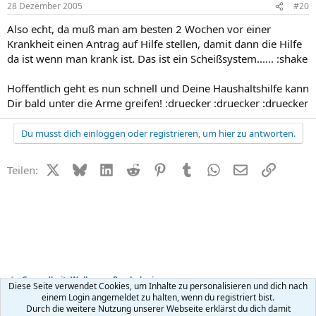
28 Dezember 2005
#20
Also echt, da muß man am besten 2 Wochen vor einer
Krankheit einen Antrag auf Hilfe stellen, damit dann die Hilfe
da ist wenn man krank ist. Das ist ein Scheißsystem...... :shake
Hoffentlich geht es nun schnell und Deine Haushaltshilfe kann
Dir bald unter die Arme greifen! :druecker :druecker :druecker
Du musst dich einloggen oder registrieren, um hier zu antworten.
X (Twitter)
Bluesky
LinkedIn
Reddit
Pinterest
Tumblr
WhatsApp
E-Mail
Link
Teilen:
Gesundheit, Wellness + Psychologie
Diese Seite verwendet Cookies, um Inhalte zu personalisieren und dich nach
einem Login angemeldet zu halten, wenn du registriert bist.
Durch die weitere Nutzung unserer Webseite erklärst du dich damit
Kontakt
Nutzungsbedingungen
Datenschutz
Hilfe
R