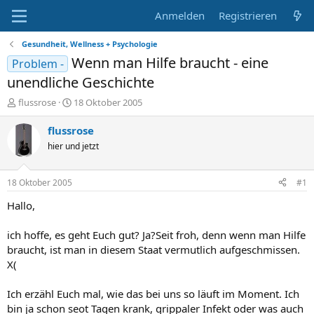
Anmelden
Registrieren
Gesundheit, Wellness + Psychologie
Wenn man Hilfe braucht - eine
Problem -
unendliche Geschichte
E
E
flussrose
18 Oktober 2005
r
r
s
s
flussrose
t
t
hier und jetzt
e
e
l
l
l
l
18 Oktober 2005
#1
e
t
r
a
Hallo,
m
ich hoffe, es geht Euch gut? Ja?Seit froh, denn wenn man Hilfe
braucht, ist man in diesem Staat vermutlich aufgeschmissen.
X(
Ich erzähl Euch mal, wie das bei uns so läuft im Moment. Ich
bin ja schon seot Tagen krank, grippaler Infekt oder was auch