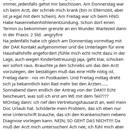
immer, jedenfalls gehst mir beschissen. Am Donnerstag war
ich beim Arzt, der schrieb mich krank (bin in Elternzeit, aber
ist ja egal mit dem Schein). Am Freitag war ich beim HNO.
Habe Nasennebenhöhlenentzündung. Schon dort einen
Termin zu bekommen grenzte an ein Wunder. Wartezeit dann
in der Praxis: 2 Std. :angryfire
Na jedenfalls habe ich gleich am Donnerstag vormittag mit
der DAK Kontakt aufgenommen und die Unterlagen für eine
Haushaltshilfe angefordert (fühle mich echt nicht dazu in der
Lage, auch wegen Kinderbetreuung) Jaja, geht klar, schicken
wir sofort raus. Brauchte ja den Schriebs um das den Arzt
vorzulegen, der bestätigen muß das eine Hilfe nötig ist.
Freitag dann - nix im Postkasten. Und Freitag mittag dreht
sich ja bekanntlich kein Rad mehr bei den Ärzten......
Sonnabend dann endlich der Antrag von der DAK!!! Echt
bescheuert, was soll ich erst am WE mit dem Teil????
MOntag dann: ich rief den Vertretungshausarzt an, weil mein
Doc Urlaub hat. Schilderte mein Problem, das ich eben nur
eine Unterschrift brauche, das ich den Krankenschein nebens
Diagnose vorlegen kann. NEIN; SO GEHT DAS NICHT!!!! Da
muß der Arzt mich untersuchen! Ach nee, ich fühl mich aber