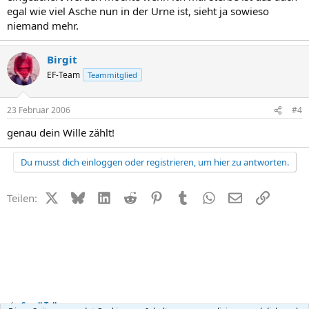
egal wie viel Asche nun in der Urne ist, sieht ja sowieso
niemand mehr.
Birgit
EF-Team
Teammitglied
23 Februar 2006
#4
genau dein Wille zählt!
Du musst dich einloggen oder registrieren, um hier zu antworten.
X (Twitter)
Bluesky
LinkedIn
Reddit
Pinterest
Tumblr
WhatsApp
E-Mail
Link
Teilen:
Small Talk