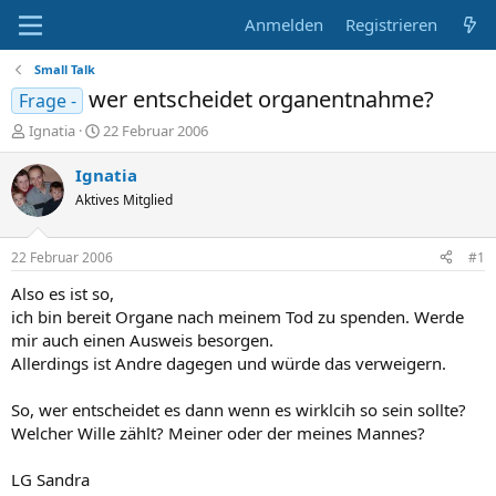
Anmelden
Registrieren
Small Talk
wer entscheidet organentnahme?
Frage -
E
E
Ignatia
22 Februar 2006
r
r
s
s
Ignatia
t
t
Aktives Mitglied
e
e
l
l
l
l
22 Februar 2006
#1
e
t
r
a
Also es ist so,
m
ich bin bereit Organe nach meinem Tod zu spenden. Werde
mir auch einen Ausweis besorgen.
Allerdings ist Andre dagegen und würde das verweigern.
So, wer entscheidet es dann wenn es wirklcih so sein sollte?
Welcher Wille zählt? Meiner oder der meines Mannes?
LG Sandra