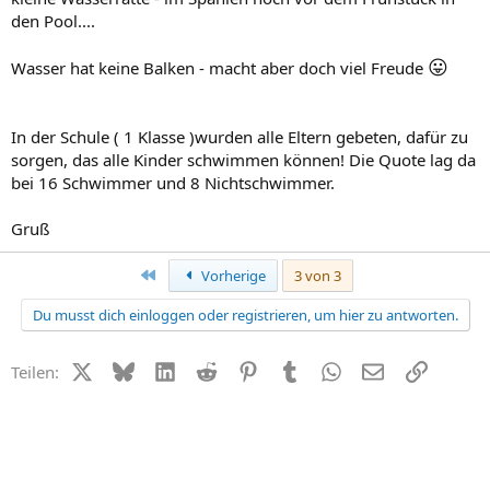
den Pool....
😛
Wasser hat keine Balken - macht aber doch viel Freude
In der Schule ( 1 Klasse )wurden alle Eltern gebeten, dafür zu
sorgen, das alle Kinder schwimmen können! Die Quote lag da
bei 16 Schwimmer und 8 Nichtschwimmer.
Gruß
Erste
Vorherige
3 von 3
Du musst dich einloggen oder registrieren, um hier zu antworten.
X (Twitter)
Bluesky
LinkedIn
Reddit
Pinterest
Tumblr
WhatsApp
E-Mail
Link
Teilen: