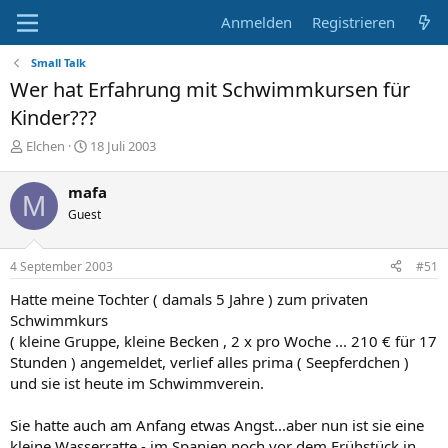
Anmelden
Registrieren
Small Talk
Wer hat Erfahrung mit Schwimmkursen für
Kinder???
E
E
Elchen
18 Juli 2003
r
r
s
s
mafa
M
t
t
Guest
e
e
l
l
l
l
4 September 2003
#51
e
t
r
a
Hatte meine Tochter ( damals 5 Jahre ) zum privaten
m
Schwimmkurs
( kleine Gruppe, kleine Becken , 2 x pro Woche ... 210 € für 17
Stunden ) angemeldet, verlief alles prima ( Seepferdchen )
und sie ist heute im Schwimmverein.
Sie hatte auch am Anfang etwas Angst...aber nun ist sie eine
kleine Wasserratte - im Spanien noch vor dem Frühstück in