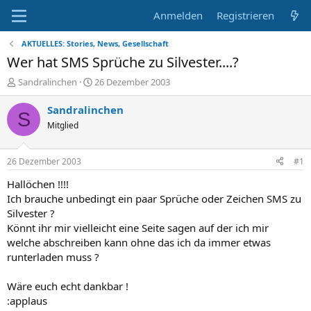
Anmelden
Registrieren
AKTUELLES: Stories, News, Gesellschaft
Wer hat SMS Sprüche zu Silvester....?
E
E
Sandralinchen
26 Dezember 2003
r
r
s
s
Sandralinchen
S
t
t
Mitglied
e
e
l
l
l
l
26 Dezember 2003
#1
e
t
r
a
Hallöchen !!!!
m
Ich brauche unbedingt ein paar Sprüche oder Zeichen SMS zu
Silvester ?
Könnt ihr mir vielleicht eine Seite sagen auf der ich mir
welche abschreiben kann ohne das ich da immer etwas
runterladen muss ?
Wäre euch echt dankbar !
:applaus