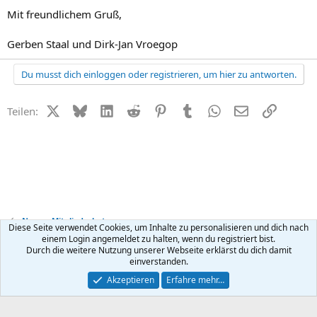
Mit freundlichem Gruß,
Gerben Staal und Dirk-Jan Vroegop
Du musst dich einloggen oder registrieren, um hier zu antworten.
X (Twitter)
Bluesky
LinkedIn
Reddit
Pinterest
Tumblr
WhatsApp
E-Mail
Link
Teilen:
News + Mitgliederbetreuung
Diese Seite verwendet Cookies, um Inhalte zu personalisieren und dich nach
einem Login angemeldet zu halten, wenn du registriert bist.
Durch die weitere Nutzung unserer Webseite erklärst du dich damit
Kontakt
Nutzungsbedingungen
Datenschutz
Hilfe
R
einverstanden.
S
S
®
Community platform by XenForo
© 2010-2026 XenForo Ltd.
Akzeptieren
Erfahre mehr…