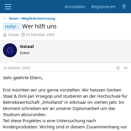
Anmelden
Registrieren
News + Mitgliederbetreuung
Wer hilft uns
Hilfe! -
E
E
Gstaal
23 Oktober 2003
r
r
s
s
Gstaal
G
t
t
Guest
e
e
l
l
l
l
23 Oktober 2003
#1
e
t
r
a
Sehr geehrte Eltern,
m
Erst möchten wir uns gerne vorstellen. Wir heissen Gerben
Staal & Dirk-Jan Vroegop und studieren an der Hochschule für
Betriebswirtschaft „Inholland“ in Alkmaar im vierten Jahr. Im
Moment schreiben wir an unserer Diplomarbeit um das
Studium abzurunden.
Teil diese Projektes is eine Untersuchung nach
Kinderprodukten. Wichtig sind in diesem Zusammenhang vor