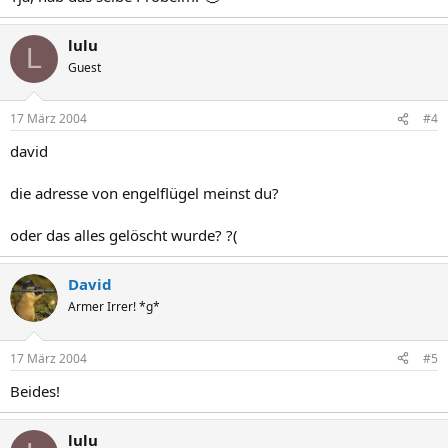
lulu
L
Guest
17 März 2004
#4
david
die adresse von engelflügel meinst du?
oder das alles gelöscht wurde? ?(
David
Armer Irrer! *g*
17 März 2004
#5
Beides!
lulu