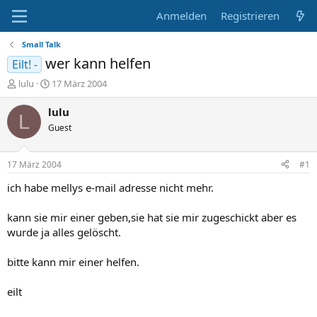
Anmelden
Registrieren
Small Talk
wer kann helfen
Eilt! -
E
E
lulu
17 März 2004
r
r
s
s
lulu
L
t
t
Guest
e
e
l
l
l
l
17 März 2004
#1
e
t
r
a
ich habe mellys e-mail adresse nicht mehr.
m
kann sie mir einer geben,sie hat sie mir zugeschickt aber es
wurde ja alles gelöscht.
bitte kann mir einer helfen.
eilt