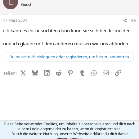
L
Guest
17 März 2004
#6
ich kann es ihr ausrichten,dann kann sie sich bei dir melden.
und ich glaube mit dem anderen müssen wir uns abfinden.
Du musst dich einloggen oder registrieren, um hier zu antworten.
X (Twitter)
Bluesky
LinkedIn
Reddit
Pinterest
Tumblr
WhatsApp
E-Mail
Link
Teilen:
Small Talk
Diese Seite verwendet Cookies, um Inhalte zu personalisieren und dich nach
einem Login angemeldet zu halten, wenn du registriert bist.
Durch die weitere Nutzung unserer Webseite erklärst du dich damit
Kontakt
Nutzungsbedingungen
Datenschutz
Hilfe
R
einverstanden.
S