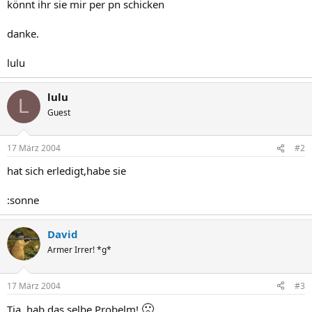
könnt ihr sie mir per pn schicken
danke.
lulu
lulu
L
Guest
17 März 2004
#2
hat sich erledigt,habe sie
:sonne
David
Armer Irrer! *g*
17 März 2004
#3
🙁
Tja, hab das selbe Probelm!