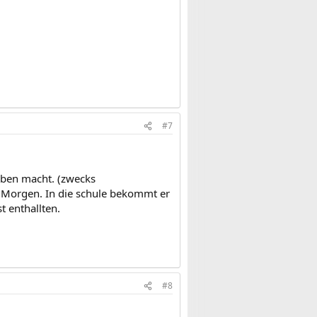
#7
aben macht. (zwecks
Morgen. In die schule bekommt er
t enthallten.
#8