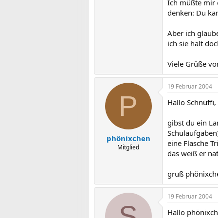
Ich müßte mir 
denken: Du ka
Aber ich glaube
ich sie halt doc
Viele Grüße vo
19 Februar 2004
P
Hallo Schnüffi,
gibst du ein L
Schulaufgaben
phönixchen
eine Flasche Tr
Mitglied
das weiß er nat
gruß phönixch
19 Februar 2004
S
Hallo phönixch