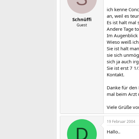
ich kenne Conce
an, weil es teu
Schnüffi
Es ist halt mal
Guest
Andere Tage tot
Im Augenblick 
Wieso weiß ich
Sie ist halt m
sie sich unmögl
sich ja auch ir
Sie ist erst 7 1
Kontakt.
Danke für den 
mal beim Arzt 
Viele Grüße vo
19 Februar 2004
D
Hallo..