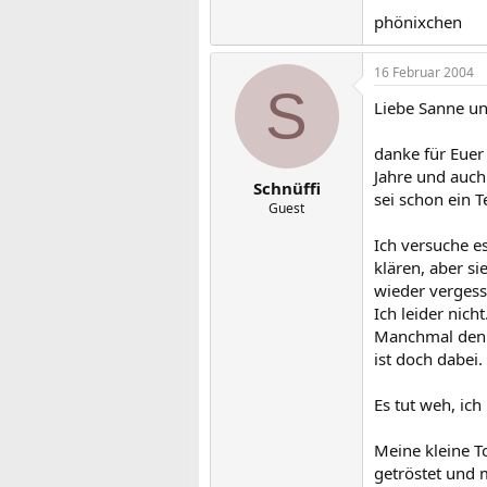
phönixchen
16 Februar 2004
S
Liebe Sanne u
danke für Euer 
Jahre und auch 
Schnüffi
sei schon ein T
Guest
Ich versuche es
klären, aber s
wieder vergess
Ich leider nicht
Manchmal denk
ist doch dabei.
Es tut weh, ich 
Meine kleine To
getröstet und m