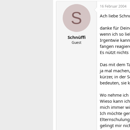
16 Februar 2004
S
Ach liebe Schnu
danke für Deine
wenn ich so l
Schnüffi
Irgentwie kann
Guest
fangen reagier
Es nützt nichts
Das mit dem Ta
ja mal machen,
kürzer, in der
bedeuten, sie 
Wo nehme ich 
Wieso kann ich
mich immer wie
Ich möchte ger
Elternschulung
gelingt mir nic