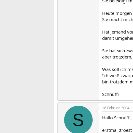
Sie beleidigt m
Heute morgen h
Sie macht mich
Hat Jemand von
damit umgehe
Sie hat sich zwa
aber trotzdem, 
Was soll ich m
Ich weiß zwar,
bin trotzdem 
Schnüffi
16 Februar 2004
S
Hallo Schnüffi,
erstmal :troest