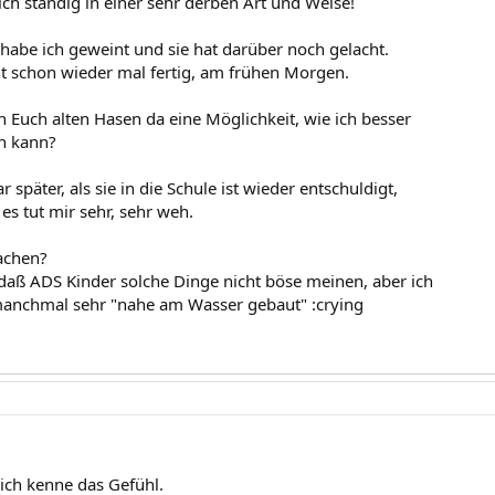
ich ständig in einer sehr derben Art und Weise!
abe ich geweint und sie hat darüber noch gelacht.
t schon wieder mal fertig, am frühen Morgen.
 Euch alten Hasen da eine Möglichkeit, wie ich besser
n kann?
r später, als sie in die Schule ist wieder entschuldigt,
es tut mir sehr, sehr weh.
achen?
 daß ADS Kinder solche Dinge nicht böse meinen, aber ich
manchmal sehr "nahe am Wasser gebaut" :crying
 ich kenne das Gefühl.