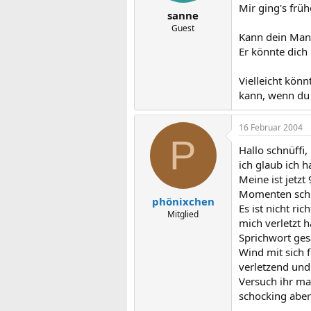
Mir ging's früh
sanne
Guest
Kann dein Mann
Er könnte dich 
Vielleicht kön
kann, wenn du 
16 Februar 2004
P
Hallo schnüffi,
ich glaub ich h
Meine ist jetzt
Momenten scho
phönixchen
Es ist nicht r
Mitglied
mich verletzt h
Sprichwort ges
Wind mit sich f
verletzend und
Versuch ihr mal
schocking aber