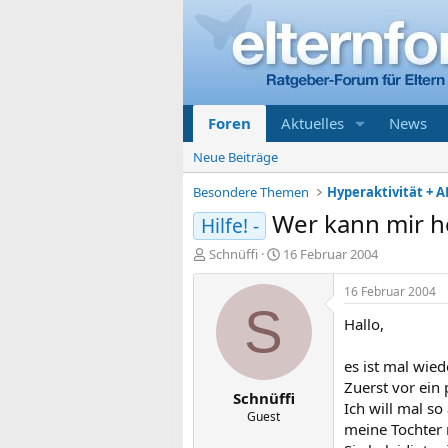
Foren
Aktuelles
News
Neue Beiträge
Besondere Themen
Hyperaktivität + A
Wer kann mir h
Hilfe! -
E
E
Schnüffi
16 Februar 2004
r
r
s
s
16 Februar 2004
t
t
S
Hallo,
e
e
l
l
l
l
es ist mal wied
e
t
Zuerst vor ein 
Schnüffi
r
a
Ich will mal so
m
Guest
meine Tochter