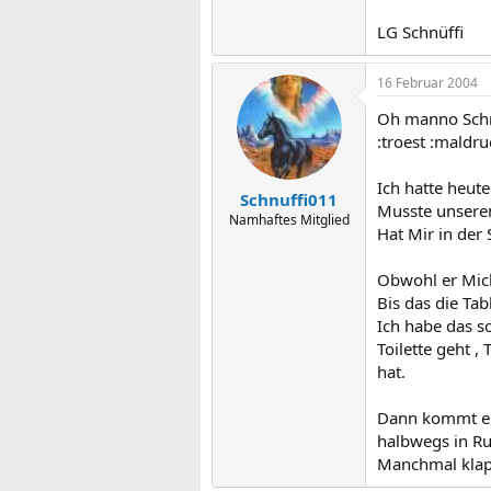
LG Schnüffi
16 Februar 2004
Oh manno Schn
:troest :maldr
Ich hatte heut
Schnuffi011
Musste unseren
Namhaftes Mitglied
Hat Mir in der
Obwohl er Mic
Bis das die Tab
Ich habe das 
Toilette geht 
hat.
Dann kommt er
halbwegs in Ru
Manchmal klapp