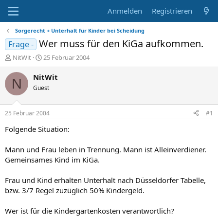
Anmelden
Registrieren
Sorgerecht + Unterhalt für Kinder bei Scheidung
Wer muss für den KiGa aufkommen.
Frage -
E
E
NitWit
25 Februar 2004
r
r
s
s
NitWit
N
t
t
Guest
e
e
l
l
l
l
25 Februar 2004
#1
e
t
r
a
Folgende Situation:
m
Mann und Frau leben in Trennung. Mann ist Alleinverdiener.
Gemeinsames Kind im KiGa.
Frau und Kind erhalten Unterhalt nach Düsseldorfer Tabelle,
bzw. 3/7 Regel zuzüglich 50% Kindergeld.
Wer ist für die Kindergartenkosten verantwortlich?