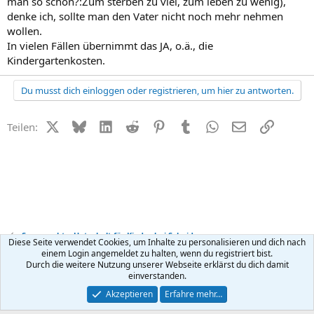
man so schön?:Zum sterben zu viel, zum leben zu wenig),
denke ich, sollte man den Vater nicht noch mehr nehmen
wollen.
In vielen Fällen übernimmt das JA, o.ä., die
Kindergartenkosten.
Du musst dich einloggen oder registrieren, um hier zu antworten.
X (Twitter)
Bluesky
LinkedIn
Reddit
Pinterest
Tumblr
WhatsApp
E-Mail
Link
Teilen:
Sorgerecht + Unterhalt für Kinder bei Scheidung
Diese Seite verwendet Cookies, um Inhalte zu personalisieren und dich nach
einem Login angemeldet zu halten, wenn du registriert bist.
Durch die weitere Nutzung unserer Webseite erklärst du dich damit
Kontakt
Nutzungsbedingungen
Datenschutz
Hilfe
R
einverstanden.
S
S
®
Community platform by XenForo
© 2010-2026 XenForo Ltd.
Akzeptieren
Erfahre mehr…