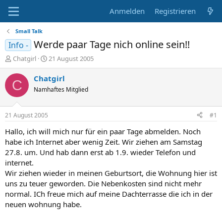
Anmelden
Registrieren
Small Talk
Werde paar Tage nich online sein!!
Info -
E
E
Chatgirl
21 August 2005
r
r
s
s
Chatgirl
C
t
t
Namhaftes Mitglied
e
e
l
l
l
l
21 August 2005
#1
e
t
r
a
Hallo, ich will mich nur für ein paar Tage abmelden. Noch
m
habe ich Internet aber wenig Zeit. Wir ziehen am Samstag
27.8. um. Und hab dann erst ab 1.9. wieder Telefon und
internet.
Wir ziehen wieder in meinen Geburtsort, die Wohnung hier ist
uns zu teuer geworden. Die Nebenkosten sind nicht mehr
normal. ICh freue mich auf meine Dachterrasse die ich in der
neuen wohnung habe.