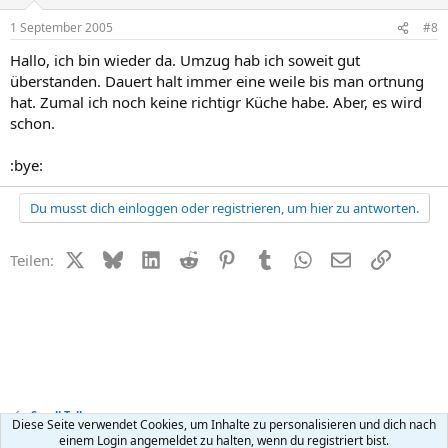
1 September 2005
#8
Hallo, ich bin wieder da. Umzug hab ich soweit gut
überstanden. Dauert halt immer eine weile bis man ortnung
hat. Zumal ich noch keine richtigr Küche habe. Aber, es wird
schon.
:bye:
Du musst dich einloggen oder registrieren, um hier zu antworten.
X (Twitter)
Bluesky
LinkedIn
Reddit
Pinterest
Tumblr
WhatsApp
E-Mail
Link
Teilen:
Small Talk
Diese Seite verwendet Cookies, um Inhalte zu personalisieren und dich nach
einem Login angemeldet zu halten, wenn du registriert bist.