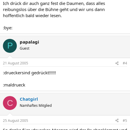
Ich drück dir auch ganz fest die Daumen, dass alles
reibungslos über die Bühne geht und wir uns dann
hoffentlich bald wieder lesen.
:bye:
papalagi
P
Guest
21 August 2005
#4
:drueckersind gedrückt!!!!!!
:maldrueck
Chatgirl
C
Namhaftes Mitglied
25 August 2005
#5
So danke fürs :druecker. Morgen wird der Pc abgeklemmt und