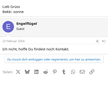
Lieb Grüss
Bekki :sonne
Engelflügel
E
Guest
23 Februar 2004
#2
Ich nicht, hoffe Du findest noch Kontakt.
Du musst dich einloggen oder registrieren, um hier zu antworten.
X (Twitter)
Bluesky
LinkedIn
Reddit
Pinterest
Tumblr
WhatsApp
E-Mail
Link
Teilen: