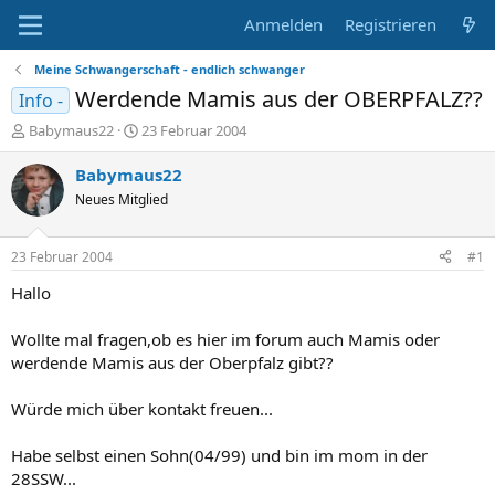
Anmelden
Registrieren
Meine Schwangerschaft - endlich schwanger
Werdende Mamis aus der OBERPFALZ??
Info -
E
E
Babymaus22
23 Februar 2004
r
r
s
s
Babymaus22
t
t
Neues Mitglied
e
e
l
l
l
l
23 Februar 2004
#1
e
t
r
a
Hallo
m
Wollte mal fragen,ob es hier im forum auch Mamis oder
werdende Mamis aus der Oberpfalz gibt??
Würde mich über kontakt freuen...
Habe selbst einen Sohn(04/99) und bin im mom in der
28SSW...