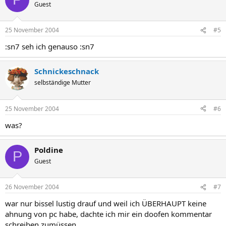
Guest
25 November 2004
#5
:sn7 seh ich genauso :sn7
Schnickeschnack
selbständige Mutter
25 November 2004
#6
was?
Poldine
P
Guest
26 November 2004
#7
war nur bissel lustig drauf und weil ich ÜBERHAUPT keine
ahnung von pc habe, dachte ich mir ein doofen kommentar
schreiben zumüssen