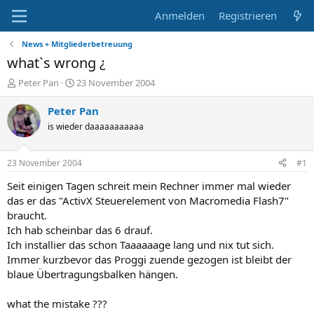
Anmelden
Registrieren
News + Mitgliederbetreuung
what`s wrong ¿
E
E
Peter Pan
23 November 2004
r
r
s
s
Peter Pan
t
t
is wieder daaaaaaaaaaa
e
e
l
l
l
l
23 November 2004
#1
e
t
r
a
Seit einigen Tagen schreit mein Rechner immer mal wieder
m
das er das "ActivX Steuerelement von Macromedia Flash7"
braucht.
Ich hab scheinbar das 6 drauf.
Ich installier das schon Taaaaaage lang und nix tut sich.
Immer kurzbevor das Proggi zuende gezogen ist bleibt der
blaue Übertragungsbalken hängen.
what the mistake ???