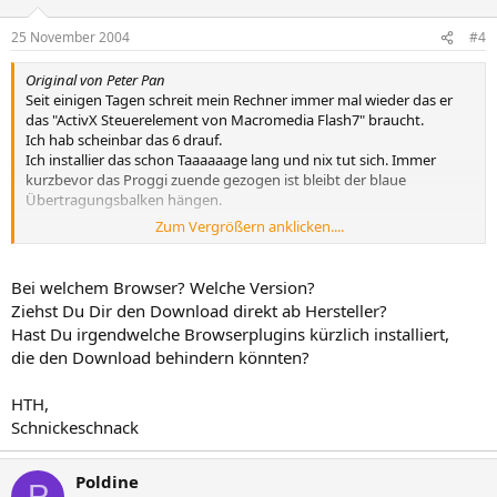
25 November 2004
#4
Original von Peter Pan
Seit einigen Tagen schreit mein Rechner immer mal wieder das er
das "ActivX Steuerelement von Macromedia Flash7" braucht.
Ich hab scheinbar das 6 drauf.
Ich installier das schon Taaaaaage lang und nix tut sich. Immer
kurzbevor das Proggi zuende gezogen ist bleibt der blaue
Übertragungsbalken hängen.
Zum Vergrößern anklicken....
what the mistake ???
Hat jemand ne :idee
Bei welchem Browser? Welche Version?
Ziehst Du Dir den Download direkt ab Hersteller?
Hast Du irgendwelche Browserplugins kürzlich installiert,
die den Download behindern könnten?
HTH,
Schnickeschnack
Poldine
P