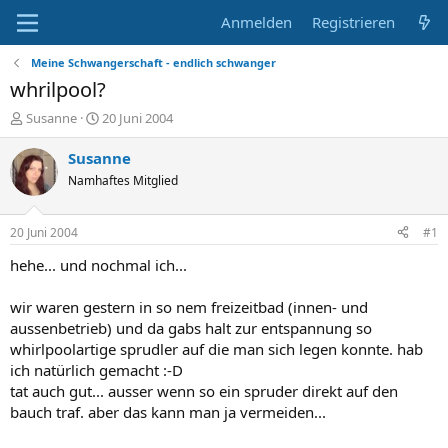
Anmelden
Registrieren
Meine Schwangerschaft - endlich schwanger
whrilpool?
E
E
Susanne
20 Juni 2004
r
r
s
s
Susanne
t
t
Namhaftes Mitglied
e
e
l
l
l
l
20 Juni 2004
#1
e
t
r
a
hehe... und nochmal ich...
m
wir waren gestern in so nem freizeitbad (innen- und
aussenbetrieb) und da gabs halt zur entspannung so
whirlpoolartige sprudler auf die man sich legen konnte. hab
ich natürlich gemacht :-D
tat auch gut... ausser wenn so ein spruder direkt auf den
bauch traf. aber das kann man ja vermeiden...