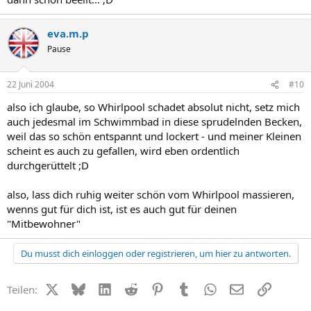
eva.m.p
Pause
22 Juni 2004
#10
also ich glaube, so Whirlpool schadet absolut nicht, setz mich
auch jedesmal im Schwimmbad in diese sprudelnden Becken,
weil das so schön entspannt und lockert - und meiner Kleinen
scheint es auch zu gefallen, wird eben ordentlich
durchgerüttelt ;D
also, lass dich ruhig weiter schön vom Whirlpool massieren,
wenns gut für dich ist, ist es auch gut für deinen
"Mitbewohner"
Du musst dich einloggen oder registrieren, um hier zu antworten.
X (Twitter)
Bluesky
LinkedIn
Reddit
Pinterest
Tumblr
WhatsApp
E-Mail
Link
Teilen: