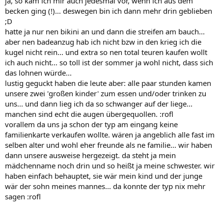
ja, so kam ich mir auch jedesmal vor, wenn ich aus dem
becken ging (!)... deswegen bin ich dann mehr drin geblieben
;D
hatte ja nur nen bikini an und dann die streifen am bauch...
aber nen badeanzug hab ich nicht bzw in den krieg ich die
kugel nicht rein... und extra so nen total teuren kaufen wollt
ich auch nicht... so toll ist der sommer ja wohl nicht, dass sich
das lohnen würde...
lustig geguckt haben die leute aber: alle paar stunden kamen
unsere zwei 'großen kinder' zum essen und/oder trinken zu
uns... und dann lieg ich da so schwanger auf der liege...
manchen sind echt die augen übergequollen. :rofl
vorallem da uns ja schon der typ am eingang keine
familienkarte verkaufen wollte. wären ja angeblich alle fast im
selben alter und wohl eher freunde als ne familie... wir haben
dann unsere ausweise hergezeigt. da steht ja mein
mädchenname noch drin und so heißt ja meine schwester. wir
haben einfach behauptet, sie wär mein kind und der junge
wär der sohn meines mannes... da konnte der typ nix mehr
sagen :rofl