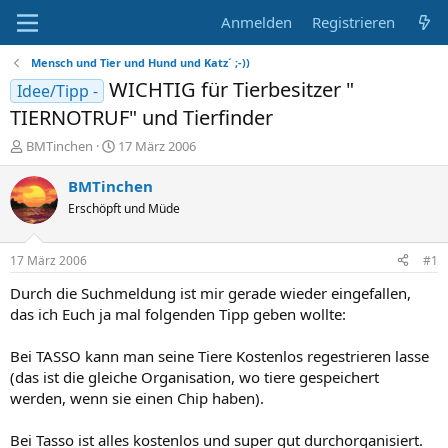
Anmelden
Registrieren
Mensch und Tier und Hund und Katz´ ;-))
WICHTIG für Tierbesitzer "
Idee/Tipp -
TIERNOTRUF" und Tierfinder
E
E
BMTinchen
17 März 2006
r
r
s
s
BMTinchen
t
t
Erschöpft und Müde
e
e
l
l
l
l
17 März 2006
#1
e
t
r
a
Durch die Suchmeldung ist mir gerade wieder eingefallen,
m
das ich Euch ja mal folgenden Tipp geben wollte:
Bei TASSO kann man seine Tiere Kostenlos regestrieren lasse
(das ist die gleiche Organisation, wo tiere gespeichert
werden, wenn sie einen Chip haben).
Bei Tasso ist alles kostenlos und super gut durchorganisiert.