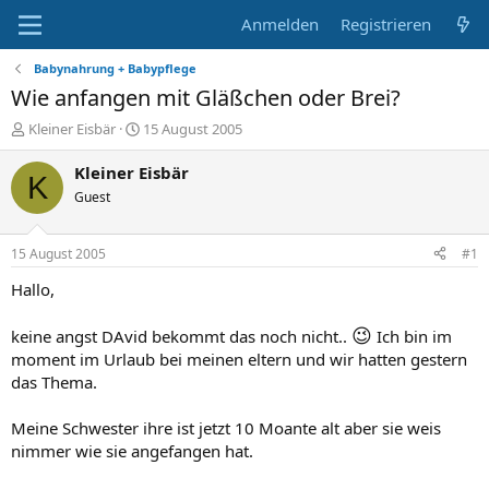
Anmelden
Registrieren
Babynahrung + Babypflege
Wie anfangen mit Gläßchen oder Brei?
E
E
Kleiner Eisbär
15 August 2005
r
r
s
s
Kleiner Eisbär
K
t
t
Guest
e
e
l
l
l
l
15 August 2005
#1
e
t
r
a
Hallo,
m
😉
keine angst DAvid bekommt das noch nicht..
Ich bin im
moment im Urlaub bei meinen eltern und wir hatten gestern
das Thema.
Meine Schwester ihre ist jetzt 10 Moante alt aber sie weis
nimmer wie sie angefangen hat.