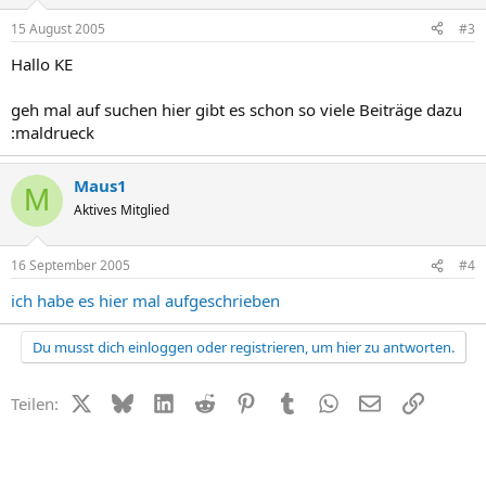
15 August 2005
#3
Hallo KE
geh mal auf suchen hier gibt es schon so viele Beiträge dazu
:maldrueck
Maus1
M
Aktives Mitglied
16 September 2005
#4
ich habe es hier mal aufgeschrieben
Du musst dich einloggen oder registrieren, um hier zu antworten.
X (Twitter)
Bluesky
LinkedIn
Reddit
Pinterest
Tumblr
WhatsApp
E-Mail
Link
Teilen: