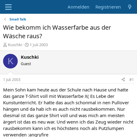
Anmelden
Registrieren
Small Talk
Wie bekomm ich Wasserfarbe aus der
Wäsche raus?
E
E
Kuschki
1 Juli 2003
r
r
s
s
Kuschki
K
t
t
Guest
e
e
l
l
l
l
1 Juli 2003
#1
e
t
r
a
Mein Sohn kam heute aus der Schule nach Hause und hatte
m
das ganze T-Shirt voll mit Wasserfarbe X( Es Lebe der
Kunstunterricht. Er hatte das auch schonmal in nen Pullover
hängen und da hab ich es auch nicht rausbekommen. Nur
diesmal ist das ganze Shirt voll und was mich am meisten
ärgert ist das es neu war. Und wenn ich das Zeug wieder nicht
rausbekomm kann ich es höchstens noch als Putzlumpen
verwenden :angryfire