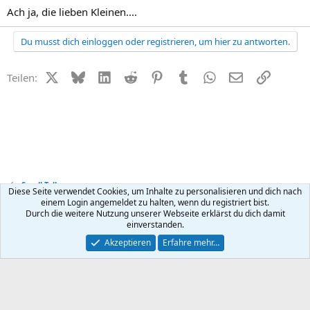
Ach ja, die lieben Kleinen....
Du musst dich einloggen oder registrieren, um hier zu antworten.
X (Twitter)
Bluesky
LinkedIn
Reddit
Pinterest
Tumblr
WhatsApp
E-Mail
Link
Teilen:
Small Talk
Diese Seite verwendet Cookies, um Inhalte zu personalisieren und dich nach
einem Login angemeldet zu halten, wenn du registriert bist.
Durch die weitere Nutzung unserer Webseite erklärst du dich damit
Kontakt
Nutzungsbedingungen
Datenschutz
Hilfe
R
einverstanden.
S
S
®
Community platform by XenForo
© 2010-2026 XenForo Ltd.
Akzeptieren
Erfahre mehr…