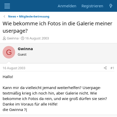
Anmelden
Registrieren
News + Mitgliederbetreuung
Wie bekomme ich Fotos in die Galerie meiner
userpage?
E
E
Gwinna
16 August 2003
r
r
s
s
Gwinna
G
t
t
Guest
e
e
l
l
l
l
16 August 2003
#1
e
t
r
a
Hallo!
m
Kann mir da vielleicht jemand weiterhelfen? Userpage-
textmäßig krieg ich noch hin, aber Galerie nicht. Wie
bekomme ich Fotos da rein, und wie groß dürfen sie sein?
Danke im Voraus für alle Hilfe!
die Gwinna ?(