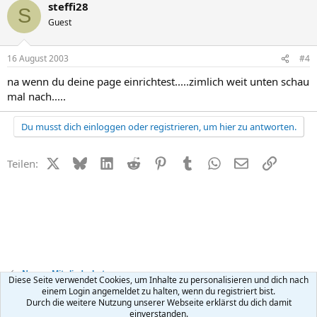
steffi28
S
Guest
16 August 2003
#4
na wenn du deine page einrichtest.....zimlich weit unten schau
mal nach.....
Du musst dich einloggen oder registrieren, um hier zu antworten.
X (Twitter)
Bluesky
LinkedIn
Reddit
Pinterest
Tumblr
WhatsApp
E-Mail
Link
Teilen:
News + Mitgliederbetreuung
Diese Seite verwendet Cookies, um Inhalte zu personalisieren und dich nach
einem Login angemeldet zu halten, wenn du registriert bist.
Durch die weitere Nutzung unserer Webseite erklärst du dich damit
Kontakt
Nutzungsbedingungen
Datenschutz
Hilfe
R
einverstanden.
S