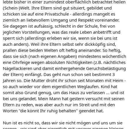
lebte bisher in einer zumindest oberflächlich betrachtet heilen
(Schein-)Welt. Ihre Eltern sind gut situiert, gebildet und
schicken sie auf eine Privatschule - allerdings mangelt es
ziemlich an liebevollem Umgang und Respekt voreinander.
Sie dagegen ist aufsässig, schlecht in der Schule, frei von
jeglichen Vorstellungen, was das reale Leben anbetrifft und
sperrt sich (allerdings erleben wir sie, wenn sie bei uns ist
auch anders). Weil ihre Eltern selbst sehr dickköpfig sind,
prallen diese beiden Welten oft heftig aneinander. So heftig,
dass sie sich (nach eigenen Angaben) mindestens wöchentlich
eine Ohrfeige wegen absoluten Nichtigkeiten (z.B. nächtliches
Nägellackieren und damit einhergehende Geruchsbelästigung
der Eltern) einfängt. Das geht nun schon seit bestimmt 3
Jahren so. Die Mutter droht ihr schon seit Monaten mit Heim -
so auch wieder vor dem eigentlichen Weglaufen. Kind hat
somit also Grund genug, um das Haus zu verlassen ... und ist
bei uns gelandet. Mein Mann hat gestern versucht mit seinen
Eltern zu reden, was aber auch nur im Streit und mit den
Worten "die könnt Ihr ruhig behalten" geendet hat.
Nun ist es nicht so, dass wir sie nicht mögen und uns um sie
sorgen - wir sind aber eigentlich mit unserer eigenen kleinen