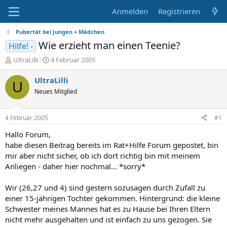
Anmelden
Registrieren
Pubertät bei Jungen + Mädchen
Wie erzieht man einen Teenie?
Hilfe! -
E
E
UltraLilli
4 Februar 2005
r
r
s
s
UltraLilli
U
t
t
Neues Mitglied
e
e
l
l
l
l
4 Februar 2005
#1
e
t
r
a
Hallo Forum,
m
habe diesen Beitrag bereits im Rat+Hilfe Forum gepostet, bin
mir aber nicht sicher, ob ich dort richtig bin mit meinem
Anliegen - daher hier nochmal... *sorry*
Wir (26,27 und 4) sind gestern sozusagen durch Zufall zu
einer 15-jährigen Tochter gekommen. Hintergrund: die kleine
Schwester meines Mannes hat es zu Hause bei Ihren Eltern
nicht mehr ausgehalten und ist einfach zu uns gezogen. Sie