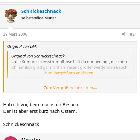
Schnickeschnack
selbständige Mutter
29 März 2006
#21
Original von Liliki
Original von Schnickeschnack
... die Kompressionsstrumpfhose hilft da nur bedingt, die kann
ich nämlich grad gar nicht am rasant größer werdenden Bauch
haben...
Zum Vergrößern anklicken....
Zum Vergrößern anklicken....
Hallo Schnickeschnack,
Hab ich vor, beim nächsten Besuch.
Kannst Du Dir nicht vielleicht lange Kompressionsstrümpfe (mit
Der ist aber erst kurz nach Ostern.
Haftband bis zur Leiste) verordnen lassen?
:sonne Anke
Schnickeschnack
Mirsche