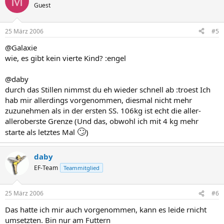
M
Guest
25 März 2006
#5
@Galaxie
wie, es gibt kein vierte Kind? :engel
@daby
durch das Stillen nimmst du eh wieder schnell ab :troest Ich
hab mir allerdings vorgenommen, diesmal nicht mehr
zuzunehmen als in der ersten SS. 106kg ist echt die aller-
alleroberste Grenze (Und das, obwohl ich mit 4 kg mehr
🙄
starte als letztes Mal
)
daby
EF-Team
Teammitglied
25 März 2006
#6
Das hatte ich mir auch vorgenommen, kann es leide rnicht
umsetzten. Bin nur am Futtern