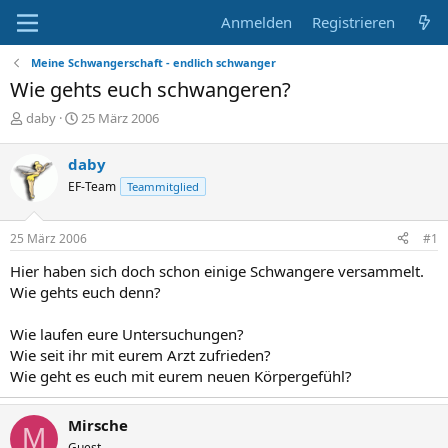
Anmelden
Registrieren
Meine Schwangerschaft - endlich schwanger
Wie gehts euch schwangeren?
E
E
daby
25 März 2006
r
r
s
s
daby
t
t
EF-Team
Teammitglied
e
e
l
l
l
l
25 März 2006
#1
e
t
r
a
Hier haben sich doch schon einige Schwangere versammelt.
m
Wie gehts euch denn?
Wie laufen eure Untersuchungen?
Wie seit ihr mit eurem Arzt zufrieden?
Wie geht es euch mit eurem neuen Körpergefühl?
Mirsche
M
Guest