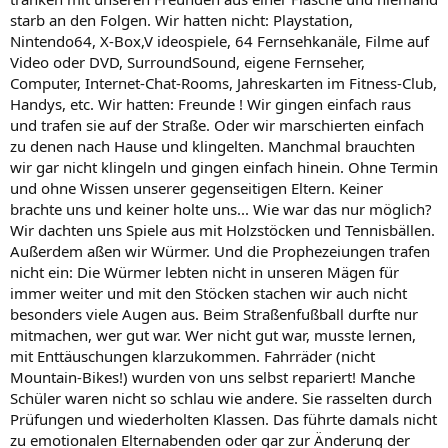
starb an den Folgen. Wir hatten nicht: Playstation,
Nintendo64, X-Box,V ideospiele, 64 Fernsehkanäle, Filme auf
Video oder DVD, SurroundSound, eigene Fernseher,
Computer, Internet-Chat-Rooms, Jahreskarten im Fitness-Club,
Handys, etc. Wir hatten: Freunde ! Wir gingen einfach raus
und trafen sie auf der Straße. Oder wir marschierten einfach
zu denen nach Hause und klingelten. Manchmal brauchten
wir gar nicht klingeln und gingen einfach hinein. Ohne Termin
und ohne Wissen unserer gegenseitigen Eltern. Keiner
brachte uns und keiner holte uns... Wie war das nur möglich?
Wir dachten uns Spiele aus mit Holzstöcken und Tennisbällen.
Außerdem aßen wir Würmer. Und die Prophezeiungen trafen
nicht ein: Die Würmer lebten nicht in unseren Mägen für
immer weiter und mit den Stöcken stachen wir auch nicht
besonders viele Augen aus. Beim Straßenfußball durfte nur
mitmachen, wer gut war. Wer nicht gut war, musste lernen,
mit Enttäuschungen klarzukommen. Fahrräder (nicht
Mountain-Bikes!) wurden von uns selbst repariert! Manche
Schüler waren nicht so schlau wie andere. Sie rasselten durch
Prüfungen und wiederholten Klassen. Das führte damals nicht
zu emotionalen Elternabenden oder gar zur Änderung der