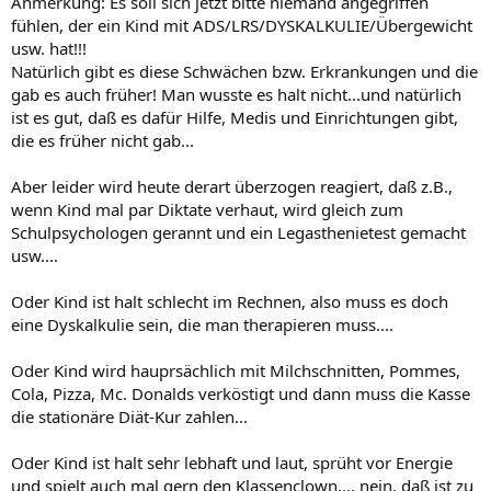
Anmerkung: Es soll sich jetzt bitte niemand angegriffen
fühlen, der ein Kind mit ADS/LRS/DYSKALKULIE/Übergewicht
usw. hat!!!
Natürlich gibt es diese Schwächen bzw. Erkrankungen und die
gab es auch früher! Man wusste es halt nicht...und natürlich
ist es gut, daß es dafür Hilfe, Medis und Einrichtungen gibt,
die es früher nicht gab...
Aber leider wird heute derart überzogen reagiert, daß z.B.,
wenn Kind mal par Diktate verhaut, wird gleich zum
Schulpsychologen gerannt und ein Legasthenietest gemacht
usw....
Oder Kind ist halt schlecht im Rechnen, also muss es doch
eine Dyskalkulie sein, die man therapieren muss....
Oder Kind wird hauprsächlich mit Milchschnitten, Pommes,
Cola, Pizza, Mc. Donalds verköstigt und dann muss die Kasse
die stationäre Diät-Kur zahlen...
Oder Kind ist halt sehr lebhaft und laut, sprüht vor Energie
und spielt auch mal gern den Klassenclown..., nein, daß ist zu