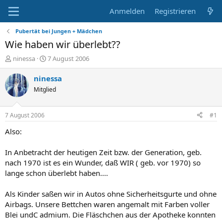
Anmelden
Registrieren
Pubertät bei Jungen + Mädchen
Wie haben wir überlebt??
E
E
ninessa
7 August 2006
r
r
s
s
ninessa
t
t
Mitglied
e
e
l
l
l
l
7 August 2006
#1
e
t
r
a
Also:
m
In Anbetracht der heutigen Zeit bzw. der Generation, geb.
nach 1970 ist es ein Wunder, daß WIR ( geb. vor 1970) so
lange schon überlebt haben....
Als Kinder saßen wir in Autos ohne Sicherheitsgurte und ohne
Airbags. Unsere Bettchen waren angemalt mit Farben voller
Blei undC admium. Die Fläschchen aus der Apotheke konnten