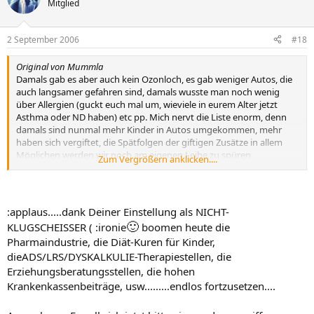
Mitglied
2 September 2006
#18
Original von Mummla
Damals gab es aber auch kein Ozonloch, es gab weniger Autos, die
auch langsamer gefahren sind, damals wusste man noch wenig
über Allergien (guckt euch mal um, wieviele in eurem Alter jetzt
Asthma oder ND haben) etc pp. Mich nervt die Liste enorm, denn
damals sind nunmal mehr Kinder in Autos umgekommen, mehr
haben sich vergiftet, die Spätfolgen der giftigen Zusätze in allem
Möglichen werden wir noch am eigenen Leibe zu spüren
Zum Vergrößern anklicken....
bekommen usw.
Der Klugscheisser, der sich diese Liste da oben ausgedacht hat, kann
ja gerne seine lustige "No Risc No Fun"-Tour mit seinen eigenen
:applaus.....dank Deiner Einstellung als NICHT-
Kindern fahren, ich ziehe es vor, mein Kind in einen Kindersitz zu
🙂
KLUGSCHEISSER ( :ironie
boomen heute die
stecken, auch wenns uncool ist.
Pharmaindustrie, die Diät-Kuren für Kinder,
dieADS/LRS/DYSKALKULIE-Therapiestellen, die
Erziehungsberatungsstellen, die hohen
Krankenkassenbeiträge, usw.........endlos fortzusetzen....