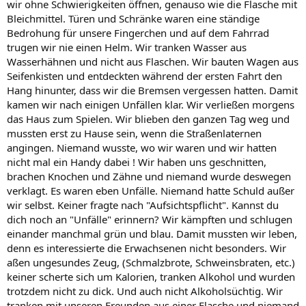
wir ohne Schwierigkeiten öffnen, genauso wie die Flasche mit
Bleichmittel. Türen und Schränke waren eine ständige
Bedrohung für unsere Fingerchen und auf dem Fahrrad
trugen wir nie einen Helm. Wir tranken Wasser aus
Wasserhähnen und nicht aus Flaschen. Wir bauten Wagen aus
Seifenkisten und entdeckten während der ersten Fahrt den
Hang hinunter, dass wir die Bremsen vergessen hatten. Damit
kamen wir nach einigen Unfällen klar. Wir verließen morgens
das Haus zum Spielen. Wir blieben den ganzen Tag weg und
mussten erst zu Hause sein, wenn die Straßenlaternen
angingen. Niemand wusste, wo wir waren und wir hatten
nicht mal ein Handy dabei ! Wir haben uns geschnitten,
brachen Knochen und Zähne und niemand wurde deswegen
verklagt. Es waren eben Unfälle. Niemand hatte Schuld außer
wir selbst. Keiner fragte nach "Aufsichtspflicht". Kannst du
dich noch an "Unfälle" erinnern? Wir kämpften und schlugen
einander manchmal grün und blau. Damit mussten wir leben,
denn es interessierte die Erwachsenen nicht besonders. Wir
aßen ungesundes Zeug, (Schmalzbrote, Schweinsbraten, etc.)
keiner scherte sich um Kalorien, tranken Alkohol und wurden
trotzdem nicht zu dick. Und auch nicht Alkoholsüchtig. Wir
tranken mit unseren Freunden aus einer Flasche und niemand