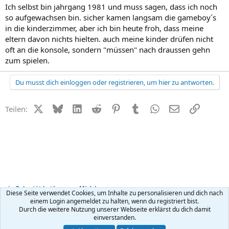
Ich selbst bin jahrgang 1981 und muss sagen, dass ich noch
so aufgewachsen bin. sicher kamen langsam die gameboy´s
in die kinderzimmer, aber ich bin heute froh, dass meine
eltern davon nichts hielten. auch meine kinder drüfen nicht
oft an die konsole, sondern "müssen" nach draussen gehn
zum spielen.
Du musst dich einloggen oder registrieren, um hier zu antworten.
X (Twitter)
Bluesky
LinkedIn
Reddit
Pinterest
Tumblr
WhatsApp
E-Mail
Link
Teilen:
Pubertät bei Jungen + Mädchen
Diese Seite verwendet Cookies, um Inhalte zu personalisieren und dich nach
einem Login angemeldet zu halten, wenn du registriert bist.
Durch die weitere Nutzung unserer Webseite erklärst du dich damit
Kontakt
Nutzungsbedingungen
Datenschutz
Hilfe
R
einverstanden.
S
S
®
Community platform by XenForo
© 2010-2026 XenForo Ltd.