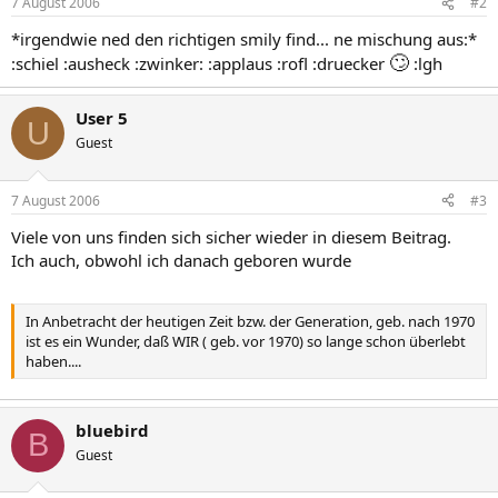
7 August 2006
#2
*irgendwie ned den richtigen smily find... ne mischung aus:*
🙄
:schiel :ausheck :zwinker: :applaus :rofl :druecker
:lgh
User 5
U
Guest
7 August 2006
#3
Viele von uns finden sich sicher wieder in diesem Beitrag.
Ich auch, obwohl ich danach geboren wurde
In Anbetracht der heutigen Zeit bzw. der Generation, geb. nach 1970
ist es ein Wunder, daß WIR ( geb. vor 1970) so lange schon überlebt
haben....
bluebird
B
Guest