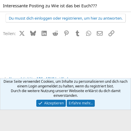
Interessante Posting zu Wie ist das bei Euch???
Du musst dich einloggen oder registrieren, um hier zu antworten.
X (Twitter)
Bluesky
LinkedIn
Reddit
Pinterest
Tumblr
WhatsApp
E-Mail
Link
Teilen:
Hyperaktivität + ADS - ADHS bei Kindern
Diese Seite verwendet Cookies, um Inhalte zu personalisieren und dich nach
einem Login angemeldet zu halten, wenn du registriert bist.
Durch die weitere Nutzung unserer Webseite erklärst du dich damit
Kontakt
Nutzungsbedingungen
Datenschutz
Hilfe
R
einverstanden.
S
S
®
Community platform by XenForo
© 2010-2026 XenForo Ltd.
Akzeptieren
Erfahre mehr…