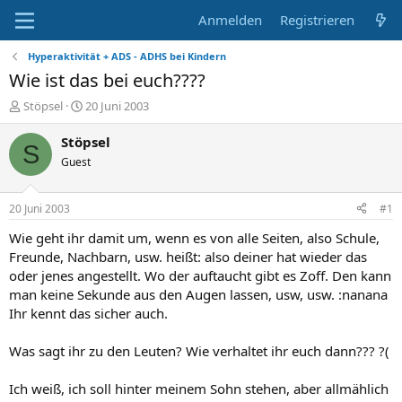
Anmelden
Registrieren
Hyperaktivität + ADS - ADHS bei Kindern
Wie ist das bei euch????
E
E
Stöpsel
20 Juni 2003
r
r
s
s
Stöpsel
S
t
t
Guest
e
e
l
l
l
l
20 Juni 2003
#1
e
t
r
a
Wie geht ihr damit um, wenn es von alle Seiten, also Schule,
m
Freunde, Nachbarn, usw. heißt: also deiner hat wieder das
oder jenes angestellt. Wo der auftaucht gibt es Zoff. Den kann
man keine Sekunde aus den Augen lassen, usw, usw. :nanana
Ihr kennt das sicher auch.
Was sagt ihr zu den Leuten? Wie verhaltet ihr euch dann??? ?(
Ich weiß, ich soll hinter meinem Sohn stehen, aber allmählich