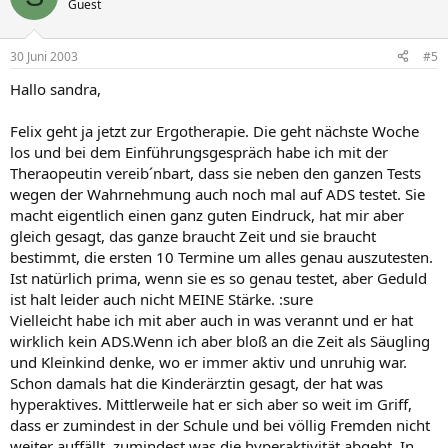
Guest
30 Juni 2003
#5
Hallo sandra,
Felix geht ja jetzt zur Ergotherapie. Die geht nächste Woche
los und bei dem Einführungsgespräch habe ich mit der
Theraopeutin vereib´nbart, dass sie neben den ganzen Tests
wegen der Wahrnehmung auch noch mal auf ADS testet. Sie
macht eigentlich einen ganz guten Eindruck, hat mir aber
gleich gesagt, das ganze braucht Zeit und sie braucht
bestimmt, die ersten 10 Termine um alles genau auszutesten.
Ist natürlich prima, wenn sie es so genau testet, aber Geduld
ist halt leider auch nicht MEINE Stärke. :sure
Vielleicht habe ich mit aber auch in was verannt und er hat
wirklich kein ADS.Wenn ich aber bloß an die Zeit als Säugling
und Kleinkind denke, wo er immer aktiv und unruhig war.
Schon damals hat die Kinderärztin gesagt, der hat was
hyperaktives. Mittlerweile hat er sich aber so weit im Griff,
dass er zumindest in der Schule und bei völlig Fremden nicht
weiter auffällt, zumindest was die hyperaktivität abgeht. In