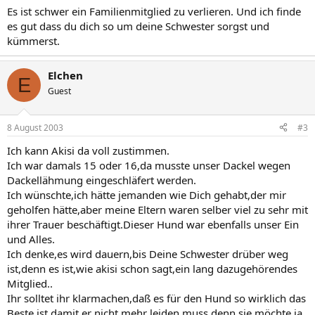
Es ist schwer ein Familienmitglied zu verlieren. Und ich finde
es gut dass du dich so um deine Schwester sorgst und
kümmerst.
Elchen
E
Guest
8 August 2003
#3
Ich kann Akisi da voll zustimmen.
Ich war damals 15 oder 16,da musste unser Dackel wegen
Dackellähmung eingeschläfert werden.
Ich wünschte,ich hätte jemanden wie Dich gehabt,der mir
geholfen hätte,aber meine Eltern waren selber viel zu sehr mit
ihrer Trauer beschäftigt.Dieser Hund war ebenfalls unser Ein
und Alles.
Ich denke,es wird dauern,bis Deine Schwester drüber weg
ist,denn es ist,wie akisi schon sagt,ein lang dazugehörendes
Mitglied..
Ihr solltet ihr klarmachen,daß es für den Hund so wirklich das
Beste ist,damit er nicht mehr leiden muss,denn sie möchte ja