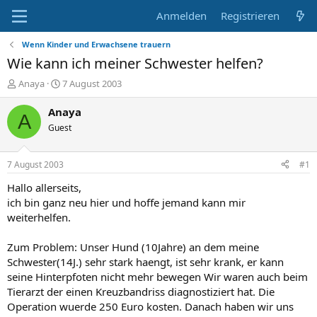
Anmelden
Registrieren
Wenn Kinder und Erwachsene trauern
Wie kann ich meiner Schwester helfen?
E
E
Anaya
7 August 2003
r
r
s
s
Anaya
A
t
t
Guest
e
e
l
l
l
l
7 August 2003
#1
e
t
r
a
Hallo allerseits,
m
ich bin ganz neu hier und hoffe jemand kann mir
weiterhelfen.
Zum Problem: Unser Hund (10Jahre) an dem meine
Schwester(14J.) sehr stark haengt, ist sehr krank, er kann
seine Hinterpfoten nicht mehr bewegen Wir waren auch beim
Tierarzt der einen Kreuzbandriss diagnostiziert hat. Die
Operation wuerde 250 Euro kosten. Danach haben wir uns