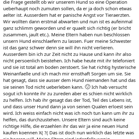
die Frage gestellt ob wir unserem Hund so eine Operation
ueberhaupt noch zumuten sollen, da er ja doch schon etwas
aelter ist. Ausserdem hat er panische Angst vor Tieraerzten.
Wir wollten dann erstmal abwarten und nun ist es aufeinmal
ganz schlimm geworden und er quaelt sich richtig (er bricht
zusammen, jault etc.). Meine Eltern haben nun beschlossen
unsern Hund einschlaefern zu lassen. Fuer meine Schwester
ist das ganz schwer denn sie will ihn nicht verlieren.
Ausserdem bin ich zur Zeit nicht zu Hause und kann ihr also
nicht persoenlich beistehen. Ich habe heute mit ihr telefoniert
und sie ist total am boden zerstoert. Sie hat richtig hysterische
Weinanfaelle und ich mach mir ernsthaft Sorgen um sie. Sie
hat gesagt, dass sie ausser dem Hund niemanden hat und das
🙁
sie seinen Tod nicht ueberleben kann.
Ich hab versucht
sogut ich konnte ihr zu zureden aber es schien nicht wirklich
zu helfen. Ich hab ihr gesagt das der Tod, Teil des Lebens ist,
und dass unser Hund dann ja von seinen Qualen erloest sein
wird. Ich weiss einfach nicht was ich noch tun kann um ihr zu
helfen, das durchzustehen. Unsere Eltern sind auch keine
richtige Hilfe, die erzaehlen ihr das wir ja eine neuen Hund
kaufen koennen X( ?( Das ist doch nun wirklich das letzte was
sie hoeren will. Meine Eltern sind jedenfalls wenig