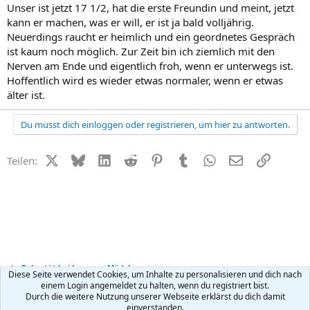
Unser ist jetzt 17 1/2, hat die erste Freundin und meint, jetzt
kann er machen, was er will, er ist ja bald volljährig.
Neuerdings raucht er heimlich und ein geordnetes Gespräch
ist kaum noch möglich. Zur Zeit bin ich ziemlich mit den
Nerven am Ende und eigentlich froh, wenn er unterwegs ist.
Hoffentlich wird es wieder etwas normaler, wenn er etwas
älter ist.
Du musst dich einloggen oder registrieren, um hier zu antworten.
X (Twitter)
Bluesky
LinkedIn
Reddit
Pinterest
Tumblr
WhatsApp
E-Mail
Link
Teilen:
Pubertät bei Jungen + Mädchen
Diese Seite verwendet Cookies, um Inhalte zu personalisieren und dich nach
einem Login angemeldet zu halten, wenn du registriert bist.
Durch die weitere Nutzung unserer Webseite erklärst du dich damit
Kontakt
Nutzungsbedingungen
Datenschutz
Hilfe
R
einverstanden.
S