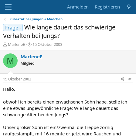
Anmelden
Registrieren
Pubertät bei Jungen + Mädchen
Wie lange dauert das schwierige
Frage -
Verhalten bei Jungs?
E
E
MarleneE
15 Oktober 2003
r
r
s
s
MarleneE
M
t
t
Mitglied
e
e
l
l
l
l
15 Oktober 2003
#1
e
t
r
a
Hallo,
m
obwohl ich bereits einen erwachsenen Sohn habe, stelle ich
eine etwas ungewöhnliche Frage: Wie lange dauert das
schwierige Alter bei den Jungs?
Unser großer Sohn ist ein/zweimal die Treppe zornig
raufgestampft, mit 16 meinte er, jetzt wäre Rauchen und