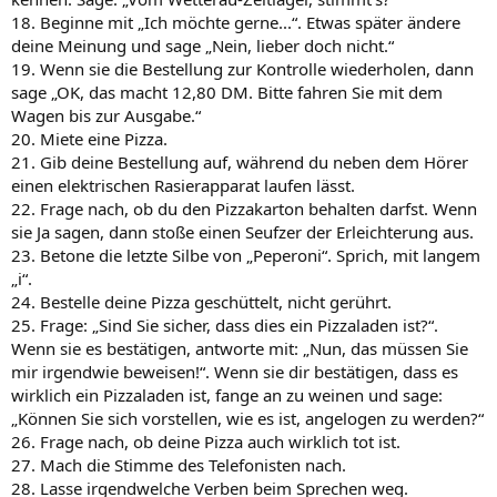
18. Beginne mit „Ich möchte gerne...“. Etwas später ändere
deine Meinung und sage „Nein, lieber doch nicht.“
19. Wenn sie die Bestellung zur Kontrolle wiederholen, dann
sage „OK, das macht 12,80 DM. Bitte fahren Sie mit dem
Wagen bis zur Ausgabe.“
20. Miete eine Pizza.
21. Gib deine Bestellung auf, während du neben dem Hörer
einen elektrischen Rasierapparat laufen lässt.
22. Frage nach, ob du den Pizzakarton behalten darfst. Wenn
sie Ja sagen, dann stoße einen Seufzer der Erleichterung aus.
23. Betone die letzte Silbe von „Peperoni“. Sprich, mit langem
„i“.
24. Bestelle deine Pizza geschüttelt, nicht gerührt.
25. Frage: „Sind Sie sicher, dass dies ein Pizzaladen ist?“.
Wenn sie es bestätigen, antworte mit: „Nun, das müssen Sie
mir irgendwie beweisen!“. Wenn sie dir bestätigen, dass es
wirklich ein Pizzaladen ist, fange an zu weinen und sage:
„Können Sie sich vorstellen, wie es ist, angelogen zu werden?“
26. Frage nach, ob deine Pizza auch wirklich tot ist.
27. Mach die Stimme des Telefonisten nach.
28. Lasse irgendwelche Verben beim Sprechen weg.