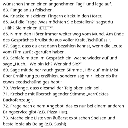
wünschen Ihnen einen angenehmen Tag!“ und lege auf.
63. Fange an zu feilschen.
64. Knacke mit deinen Fingern direkt in den Hörer.
65. Auf die Frage „Was möchten Sie bestellen?“ sagst du
„Häh? Sie meinen JETZT?“.
66. Nimm den Hörer immer weiter weg vom Mund. Am Ende
des Gespräches brüllst du aus voller Kraft „Tschüüüss!“.
67. Sage, dass du erst dann bezahlen kannst, wenn die Leute
vom Film zurückgerufen haben.
68. Schlafe mitten im Gespräch ein, wache wieder auf und
sage „Huch... Wo bin ich? Wer sind Sie?“.
69. Sage mit deiner rauchigsten Stimme „Hör auf, mir Mist
über Ernährung zu erzählen, sondern sag mir lieber ob ihr
etwas exotischsündiges habt.“
70. Verlange, dass diesmal der Teig oben sein soll.
71. Kreische mit überschlagender Stimme „Verrücktes
Backofenzeug“.
72. Frage nach einem Angebot, das es nur bei einem anderen
Bringservice gibt (z.B. Pizza-Hut).
73. Mache eine Liste von äußerst exotischen Speisen und
bestelle sie als Belag (z.B. Sushi).