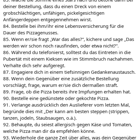
deiner Bestellung, dass du einen Dreck von einem
grobschlächtigen, unfähigen, pickelgesichtigen
Anfängerdeppen entgegennehmen wirst.
84. Bestelle bei ihm/ihr eine Lebensversicherung für die
Dauer des Pizzagenusses.
85. Wenn er/sie fragt „War das alles?“, kichere und sage „Das
werden wir schon noch rausfinden, oder etwa nicht?“.
86. Während du telefonierst, solltest du das Eintreten in die
Pubertät mit einem Kieksen wie im Stimmbruch nachahmen.
Verhalte dich sehr aufgeregt.
87. Engagiere dich in einem tiefsinnigen Gedankenaustausch.
88. Wenn dein Gegenüber eine zusätzliche Bestellung
vorschlägt, frage, warum er/sie dich dermaßen straft.
89. Frage, ob die Pizza bereits ihre Impfungen erhalten hat.
90. Bestelle eine gedünstete oder gekochte Pizza.
91. Verlange ausdrücklich den Auslieferer vom letzten Mal,
begründe dies mit „Der kann am besten steppen (strippen,
tanzen, jodeln, Staubsaugen, o.ä.).
92. Behaupte, du seiest allergisch gegen Käse und Tomaten,
welche Pizza man dir da empfehlen könne.
93. Wiederhole die ganze Zeit über alles, was dein Gegenüber