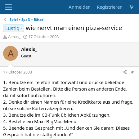
Anmelden
Registrieren
Spiel + Spaß + Rätsel
wie nervt man einen pizza-service
Lustig -
E
E
Alexis_
17 Oktober 2003
r
r
s
s
Alexis_
A
t
t
Guest
e
e
l
l
l
l
17 Oktober 2003
#1
e
t
r
a
1. Benutze ein Telefon mit Tonwahl und drücke beliebige
m
Zahlen beim Bestellen. Bitte die Person am anderen Ende,
damit sofort aufzuhören.
2. Denke dir einen Namen für eine Kreditkarte aus und frage,
ob sie solche Karten akzeptieren.
3. Benutze die im CB-Funk üblichen Abkürzungen.
4. Bestelle ein Maxi-BigMac-Menü.
5. Beende das Gespräch mit „Und denken Sie daran: Dieses
Gespräch hat nie stattgefunden!“