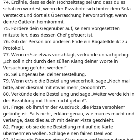
74. Erzähle, dass es dein Hochzeitstag sei und dass du es
schätzen würdest, wenn der Pizzabote sich hinter dem Sofa
versteckt und dort als Überraschung hervorspringt, wenn
dein/e Gatte/in heimkommt.
75. Fordere dein Gegenüber auf, seinem Vorgesetzten
mitzuteilen, dass dessen Chef gefeuert ist.
76. Gib der Person am anderen Ende ein Bagatelldelikt zu
Protokoll.
77. Wenn er/sie etwas vorschlägt, verkünde unnachgiebig:
„Ich soll nicht durch den süßen Klang deiner Worte in
Versuchung geführt werden!“
78. Sei ungenau bei deiner Bestellung.
79. Wenn er/sie die Bestellung wiederholt, sage „Noch mal
bitte, aber diesmal mit etwas mehr ‚Oooohhh’!“.
80. Verkünde deine Bestellung und sage „Weiter werde ich in
der Bezahlung mit Ihnen nicht gehen!“.
81. Frage, ob ihm/ihr der Ausdruck „die Pizza versohlen“
geläufig ist. Falls nicht, erkläre genau, wie man es macht und
verlange, dass dies auch mit deiner Pizza geschieht.
82. Frage, ob sie deine Bestellung mit auf die Karte
übernehmen wollen. Schlage einen fairen Deal vor.
83. Mache die Stimme eines Stars nach und betone dann bei