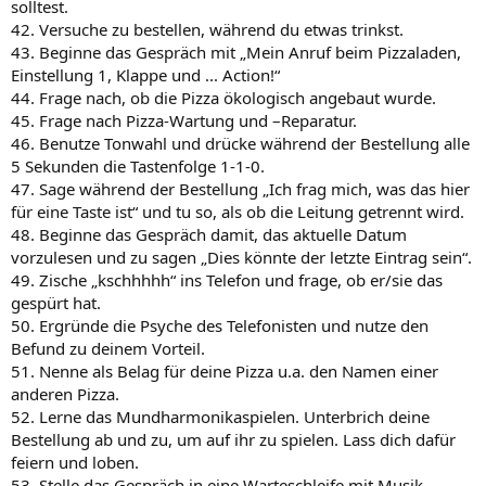
solltest.
42. Versuche zu bestellen, während du etwas trinkst.
43. Beginne das Gespräch mit „Mein Anruf beim Pizzaladen,
Einstellung 1, Klappe und ... Action!“
44. Frage nach, ob die Pizza ökologisch angebaut wurde.
45. Frage nach Pizza-Wartung und –Reparatur.
46. Benutze Tonwahl und drücke während der Bestellung alle
5 Sekunden die Tastenfolge 1-1-0.
47. Sage während der Bestellung „Ich frag mich, was das hier
für eine Taste ist“ und tu so, als ob die Leitung getrennt wird.
48. Beginne das Gespräch damit, das aktuelle Datum
vorzulesen und zu sagen „Dies könnte der letzte Eintrag sein“.
49. Zische „kschhhhh“ ins Telefon und frage, ob er/sie das
gespürt hat.
50. Ergründe die Psyche des Telefonisten und nutze den
Befund zu deinem Vorteil.
51. Nenne als Belag für deine Pizza u.a. den Namen einer
anderen Pizza.
52. Lerne das Mundharmonikaspielen. Unterbrich deine
Bestellung ab und zu, um auf ihr zu spielen. Lass dich dafür
feiern und loben.
53. Stelle das Gespräch in eine Warteschleife mit Musik.