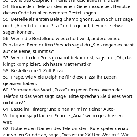
54. Bringe dem Telefonisten einen Geheimcode bei. Benutze
diesen Code bei allen weiteren Bestellungen.
55. Bestelle als ersten Belag Champignons. Zum Schluss sage
noch „Aber bitte ohne Pilze“ und lege auf, bevor sie etwas
sagen können.
56. Wenn die Bestellung wiederholt wird, ändere einige
Punkte ab. Beim dritten Versuch sagst du „Sie kriegen es nicht
auf die Reihe, stimmt’s?“
57. Wenn du den Preis genannt bekommst, sagst du „Oh, das
klingt kompliziert. Ich hasse Mathematik!“
58. Bestelle eine 1-Zoll-Pizza.
59. Frage, wie viele Delphine für diese Pizza ihr Leben
gelassen haben.
60. Vermeide das Wort „Pizza“ um jeden Preis. Wenn der
Telefonist das Wort sagt, sage „Bitte sprechen Sie dieses Wort
nicht aus!“.
61. Lasse im Hintergrund einen Krimi mit einer Auto-
Verfolgungsjagd laufen. Schreie „Aua!“ wenn geschossen
wird.
62. Notiere den Namen des Telefonisten. Rufe später genau
zur vollen Stunde an, sage „Dies ist ihr XX-Uhr-Weckruf. Wir