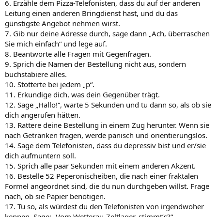
6. Erzähle dem Pizza-Telefonisten, dass du auf der anderen
Leitung einen anderen Bringdienst hast, und du das
günstigste Angebot nehmen wirst.
7. Gib nur deine Adresse durch, sage dann „Ach, überraschen
Sie mich einfach“ und lege auf.
8. Beantworte alle Fragen mit Gegenfragen.
9. Sprich die Namen der Bestellung nicht aus, sondern
buchstabiere alles.
10. Stotterte bei jedem „p“.
11. Erkundige dich, was dein Gegenüber trägt.
12. Sage „Hallo!“, warte 5 Sekunden und tu dann so, als ob sie
dich angerufen hätten.
13. Rattere deine Bestellung in einem Zug herunter. Wenn sie
nach Getränken fragen, werde panisch und orientierungslos.
14. Sage dem Telefonisten, dass du depressiv bist und er/sie
dich aufmuntern soll.
15. Sprich alle paar Sekunden mit einem anderen Akzent.
16. Bestelle 52 Peperonischeiben, die nach einer fraktalen
Formel angeordnet sind, die du nun durchgeben willst. Frage
nach, ob sie Papier benötigen.
17. Tu so, als würdest du den Telefonisten von irgendwoher
kennen. Sage: „Vom Wetterau-Zeltlager, stimmt’s?“