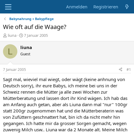
Anmelden
Registrieren
Babynahrung + Babypflege
Wie oft auf die Waage?
E
E
liuna
7 Januar 2005
r
r
s
s
liuna
L
t
t
Guest
e
e
l
l
l
l
7 Januar 2005
#1
e
t
r
a
Sagt mal, wieviel mal wiegt, oder wägt (keine anhnung von
m
Deutsch sorry), ihr eure Babys, ich meine bei uns in der
Schweiz rennen die Mütter ja alle zwei Wochen zur
Mütterberatung und lassen dort ihr Kind wägen. Ich hab das
am Anfang auch getan, aber als Liuna dann mal "nur" 100gr
statt 200gr zugenommen hat und die Mütterberaterin was
von Zufüttern geschnattert hat, bin ich da nicht mehr hin
gegangen. Ich hatte mir da grosser Sorgen gemacht, wegen
zuwenig Milch usw.. Liuna war da 2 Monate alt. Meine Milch