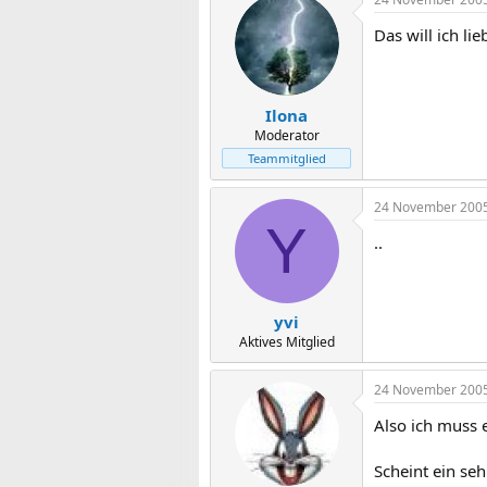
Das will ich li
Ilona
Moderator
Teammitglied
24 November 200
Y
..
yvi
Aktives Mitglied
24 November 200
Also ich muss e
Scheint ein seh