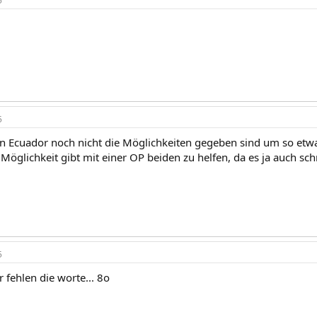
5
5
in Ecuador noch nicht die Möglichkeiten gegeben sind um so et
 Möglichkeit gibt mit einer OP beiden zu helfen, da es ja auch sc
5
r fehlen die worte... 8o