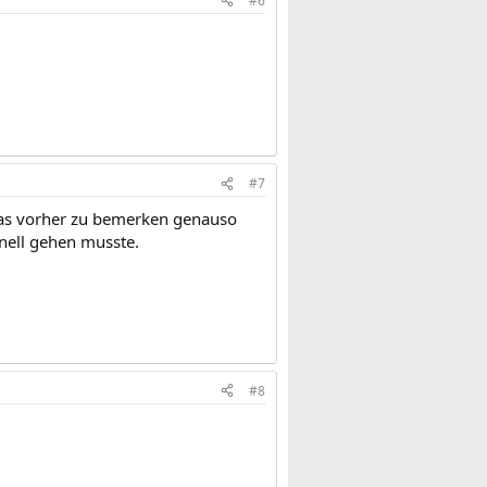
#6
#7
was vorher zu bemerken genauso
hnell gehen musste.
#8