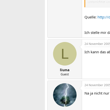
unterrichtet u
Tod ihres Babys
Quelle:
http:/
Ich stelle mir 
24 November 200
L
Ich kann das a
liuna
Guest
24 November 200
Na ja nicht nu