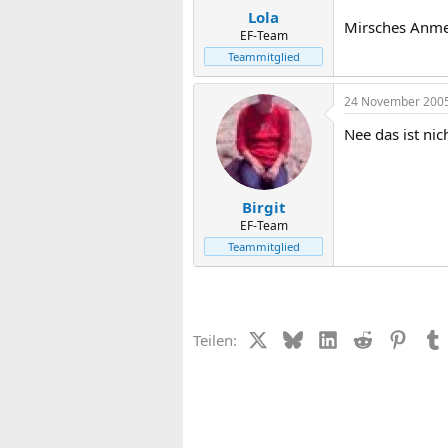
Lola
Mirsches Anmer
EF-Team
Teammitglied
24 November 200
Nee das ist nich
Birgit
EF-Team
Teammitglied
X (Twitter)
Bluesky
LinkedIn
Reddit
Pinter
Teilen: