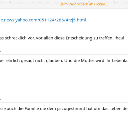
nd die Erlaubnis zur Amputation des Kopfes erbeten. Sie werde den Gedanke
Zum Vergrößern anklicken....
 nicht los, sagte die 36-jährige Mutter.
/de.news.yahoo.com/051124/286/4rzj5.html
das schrecklich vor, vor allen diese Entscheidung zu treffen. :heul
5
ber ehrlich gesagt nicht glauben. Und die Mutter wird ihr Lebenl
5
r sie auch die Familie die dem ja zugestimmt hat um das Leben der