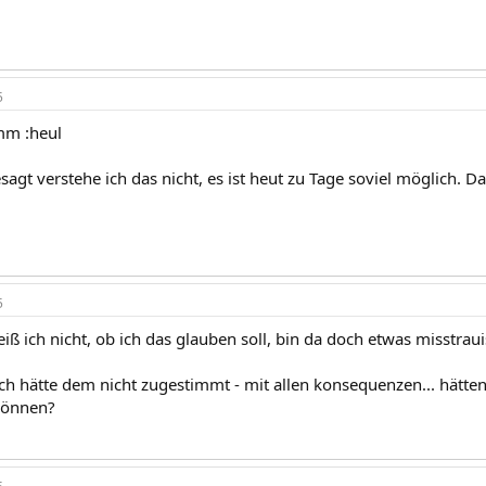
5
mm :heul
esagt verstehe ich das nicht, es ist heut zu Tage soviel möglich.
5
iß ich nicht, ob ich das glauben soll, bin da doch etwas misstraui
ich hätte dem nicht zugestimmt - mit allen konsequenzen... hätte
können?