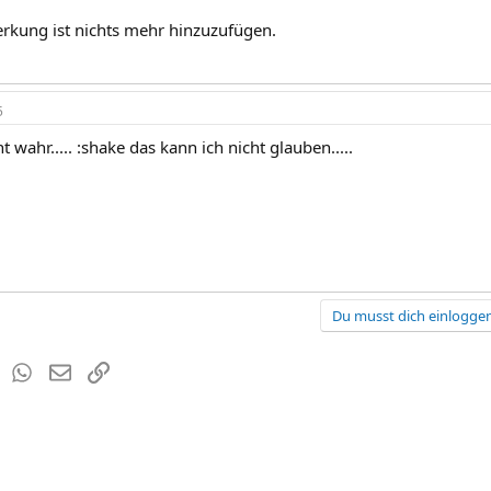
kung ist nichts mehr hinzuzufügen.
5
t wahr..... :shake das kann ich nicht glauben.....
Du musst dich einloggen
est
Tumblr
WhatsApp
E-Mail
Link