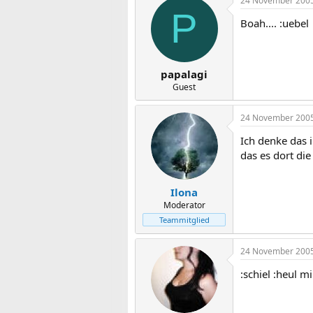
24 November 200
P
Boah.... :uebel
papalagi
Guest
24 November 200
Ich denke das 
das es dort die
Ilona
Moderator
Teammitglied
24 November 200
:schiel :heul mi