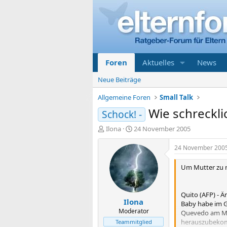
Foren
Aktuelles
News
Neue Beiträge
Allgemeine Foren
Small Talk
Wie schreckli
Schock! -
E
E
Ilona
24 November 2005
r
r
s
s
24 November 200
t
t
e
e
Um Mutter zu r
l
l
l
l
e
t
Quito (AFP) - 
Ilona
r
a
Baby habe im Ge
m
Moderator
Quevedo am Mit
herauszubekomme
Teammitglied