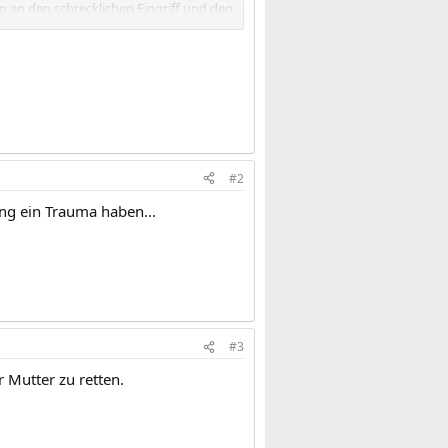
n an den schrecklichen Eingriff und den
#2
ang ein Trauma haben...
#3
 Mutter zu retten.