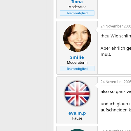
Ilona
Moderator
Teammitglied
24 November 200
:heulWie schli
Aber ehrlich g
muß.
Smilie
Moderatorin
Teammitglied
24 November 200
also so ganz we
und ich glaub 
aufschneiden 
eva.m.p
Pause