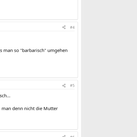
#4
 Das man so "barbarisch" umgehen
#5
sch...
n man denn nicht die Mutter