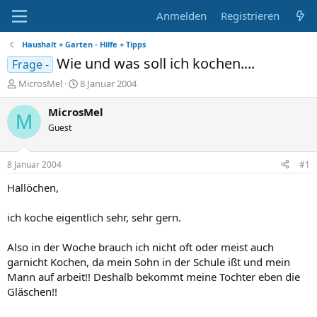
Anmelden
Registrieren
Haushalt + Garten - Hilfe + Tipps
Wie und was soll ich kochen....
Frage -
E
E
MicrosMel
8 Januar 2004
r
r
s
s
MicrosMel
M
t
t
Guest
e
e
l
l
l
l
8 Januar 2004
#1
e
t
r
a
Hallöchen,
m
ich koche eigentlich sehr, sehr gern.
Also in der Woche brauch ich nicht oft oder meist auch
garnicht Kochen, da mein Sohn in der Schule ißt und mein
Mann auf arbeit!! Deshalb bekommt meine Tochter eben die
Gläschen!!