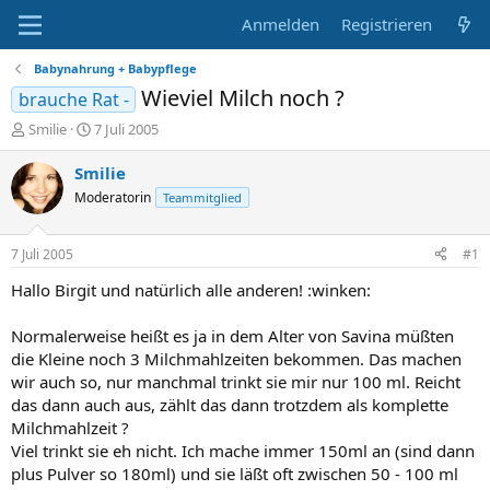
Anmelden
Registrieren
Babynahrung + Babypflege
Wieviel Milch noch ?
brauche Rat -
E
E
Smilie
7 Juli 2005
r
r
s
s
Smilie
t
t
Moderatorin
Teammitglied
e
e
l
l
l
l
7 Juli 2005
#1
e
t
r
a
Hallo Birgit und natürlich alle anderen! :winken:
m
Normalerweise heißt es ja in dem Alter von Savina müßten
die Kleine noch 3 Milchmahlzeiten bekommen. Das machen
wir auch so, nur manchmal trinkt sie mir nur 100 ml. Reicht
das dann auch aus, zählt das dann trotzdem als komplette
Milchmahlzeit ?
Viel trinkt sie eh nicht. Ich mache immer 150ml an (sind dann
plus Pulver so 180ml) und sie läßt oft zwischen 50 - 100 ml