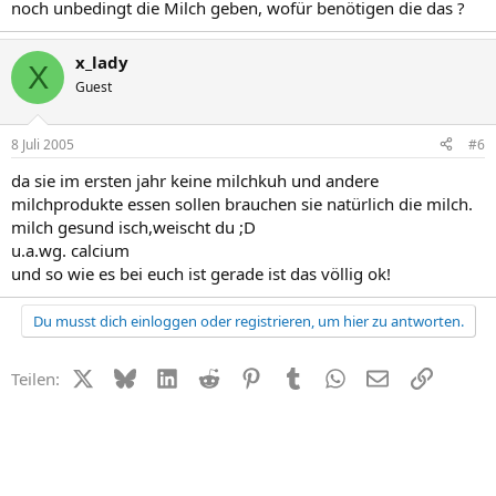
noch unbedingt die Milch geben, wofür benötigen die das ?
x_lady
X
Guest
8 Juli 2005
#6
da sie im ersten jahr keine milchkuh und andere
milchprodukte essen sollen brauchen sie natürlich die milch.
milch gesund isch,weischt du ;D
u.a.wg. calcium
und so wie es bei euch ist gerade ist das völlig ok!
Du musst dich einloggen oder registrieren, um hier zu antworten.
X (Twitter)
Bluesky
LinkedIn
Reddit
Pinterest
Tumblr
WhatsApp
E-Mail
Link
Teilen: